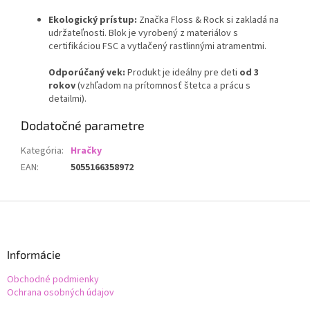
Ekologický prístup:
Značka Floss & Rock si zakladá na
udržateľnosti. Blok je vyrobený z materiálov s
certifikáciou FSC a vytlačený rastlinnými atramentmi.
Odporúčaný vek:
Produkt je ideálny pre deti
od 3
rokov
(vzhľadom na prítomnosť štetca a prácu s
detailmi).
Dodatočné parametre
Kategória
:
Hračky
EAN
:
5055166358972
Z
á
p
ä
Informácie
t
Obchodné podmienky
i
Ochrana osobných údajov
e