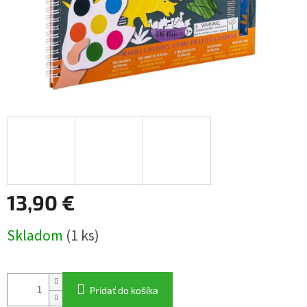
13,90 €
Jednotková
Skladom
(1 ks)
cena:
Pridať do košíka