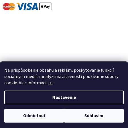
Facebook
Na prispôsobenie obsahu a reklám, poskytovanie funkcií
sociálnych médií a analýzu návštevnosti používame súbory
cookie. Viac informácií
tu
.
Vytvoril Shoptet
Nastavenie
Copyright 2026
BleBle
. Všetky práva vyhradené.
Upraviť nastavenie
Odmietnuť
Súhlasím
cookies