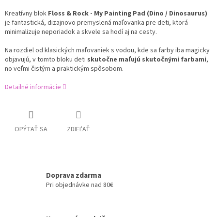
Kreatívny blok
Floss & Rock - My Painting Pad (Dino / Dinosaurus)
je fantastická, dizajnovo premyslená maľovanka pre deti, ktorá
minimalizuje neporiadok a skvele sa hodí aj na cesty.
Na rozdiel od klasických maľovaniek s vodou, kde sa farby iba magicky
objavujú, v tomto bloku deti
skutočne maľujú skutočnými farbami
,
no veľmi čistým a praktickým spôsobom.
Detailné informácie
OPÝTAŤ SA
ZDIEĽAŤ
Doprava zdarma
Pri objednávke nad 80€