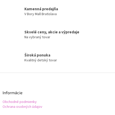
c
i
Kamenná predajňa
e
V Bory Mall Bratislava
p
r
v
k
Skvelé ceny, akcie a výpredaje
y
Na vybraný tovar
v
ý
p
i
Široká ponuka
s
Kvalitný detský tovar
u
Z
á
p
ä
Informácie
t
Obchodné podmienky
i
Ochrana osobných údajov
e