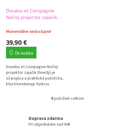
Doudou et Compagnie
Nočný projector zajačik
ružový
Momentálne nedostupné
39,90 €
Do košíka
Doudou et Compagnie Nočný
projektor zajačik (hnedý) je
očarujúca a praktická pomôcka,
ktorá kombinuje funkciu
plyšovej hračky a
upokojujúceho nočného svetla.
5
položiek celkom
O
Tento produkt od...
v
l
á
Doprava zdarma
d
Pri objednávke nad 80€
a