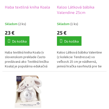
o
o
d
Haba textilná kniha Koala
Kaloo Látková bábika
v
u
Valendine 25cm
k
t
Skladom
(2 ks)
Skladom
(1 ks)
o
23 €
25 €
v
Do košíka
Do košíka
Haba textilná kniha Koala (v
Kaloo Látková bábika Valentine
slovenskom preklade často
(z kolekcie Tendresse) vo
predávaná ako Textilná knižka
veľkosti 25 cm je nádherná,
Koala) je populárna edukačná
jemná hračka navrhnutá pre tie
hračka pre najmenšie deti
najmenšie deti. Vďaka svojej
(zvyčajne od 6 mesiacov).
mäkkosti funguje nielen ako...
Nemecká...