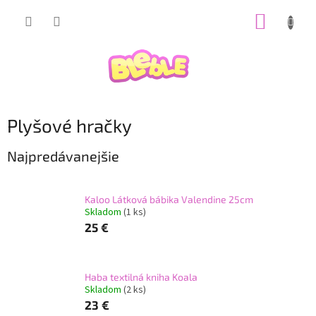
Prejsť
NÁKUP
na
obsah
KOŠÍK
Plyšové hračky
Najpredávanejšie
Kaloo Látková bábika Valendine 25cm
Skladom
(1 ks)
25 €
Haba textilná kniha Koala
Skladom
(2 ks)
23 €