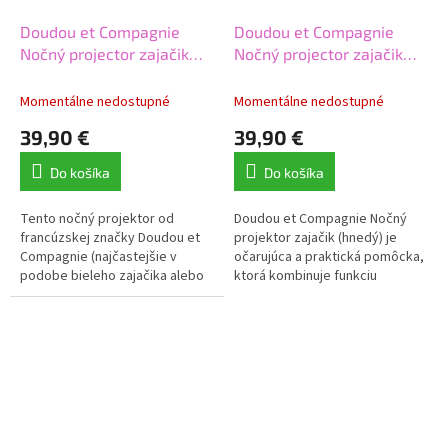
Doudou et Compagnie
Doudou et Compagnie
Nočný projector zajačik
Nočný projector zajačik
biely
hnedý
Momentálne nedostupné
Momentálne nedostupné
39,90 €
39,90 €
Do košíka
Do košíka
Tento nočný projektor od
Doudou et Compagnie Nočný
francúzskej značky Doudou et
projektor zajačik (hnedý) je
Compagnie (najčastejšie v
očarujúca a praktická pomôcka,
podobe bieleho zajačika alebo
ktorá kombinuje funkciu
medvedíka) je obľúbeným
plyšovej hračky a
spoločníkom pre bábätká už od
upokojujúceho nočného svetla.
narodenia....
Tento produkt od...