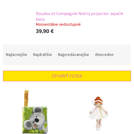
Doudou et Compagnie Nočný projector zajačik
biely
Momentálne nedostupné
39,90 €
R
a
Najlacnejšie
Najdrahšie
Najpredávanejšie
Abecedne
d
e
n
OTVORIŤ FILTER
i
e
V
p
ý
r
p
o
i
d
s
u
p
k
r
t