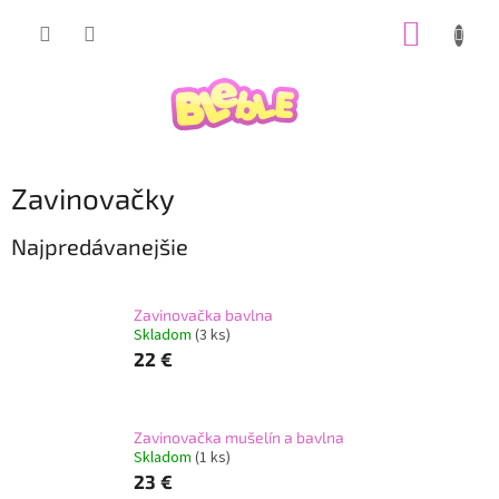
Prejsť
NÁKUP
na
obsah
KOŠÍK
Zavinovačky
Najpredávanejšie
Zavinovačka bavlna
Skladom
(3 ks)
22 €
Zavinovačka mušelín a bavlna
Skladom
(1 ks)
23 €