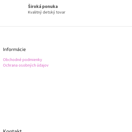
i
Široká ponuka
s
Kvalitný detský tovar
u
Z
á
p
ä
Informácie
t
Obchodné podmienky
i
Ochrana osobných údajov
e
Kontakt