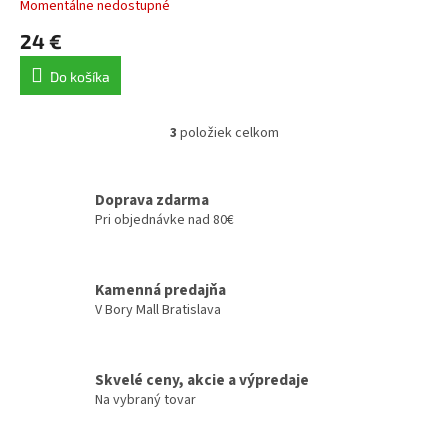
Momentálne nedostupné
24 €
Do košíka
3
položiek celkom
O
v
l
á
Doprava zdarma
d
Pri objednávke nad 80€
a
c
i
Kamenná predajňa
e
V Bory Mall Bratislava
p
r
v
k
Skvelé ceny, akcie a výpredaje
y
Na vybraný tovar
v
ý
p