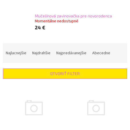
Mučelínová zavinovačka pre novorodenca
Momentálne nedostupné
24 €
R
a
Najlacnejšie
Najdrahšie
Najpredávanejšie
Abecedne
d
e
n
OTVORIŤ FILTER
i
e
V
p
ý
r
p
o
i
d
s
u
p
k
r
t