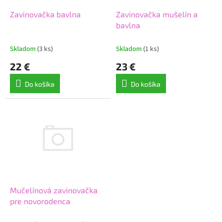
o
o
d
Zavinovačka bavlna
Zavinovačka mušelín a
v
u
bavlna
k
t
Skladom
(3 ks)
Skladom
(1 ks)
o
22 €
23 €
v
Do košíka
Do košíka
Mučelínová zavinovačka
pre novorodenca