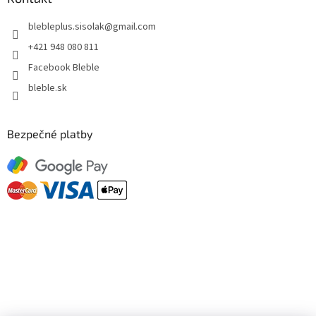
blebleplus.sisolak
@
gmail.com
+421 948 080 811
Facebook Bleble
bleble.sk
Bezpečné platby