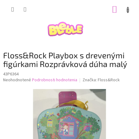
Prejsť
NÁKUP
na
obsah
KOŠÍK
Floss&Rock Playbox s drevenými
figúrkami Rozprávková dúha malý
43P6364
Priemerné
Neohodnotené
Podrobnosti hodnotenia
Značka:
Floss&Rock
hodnotenie
produktu
je
0,0
z
5
hviezdičiek.