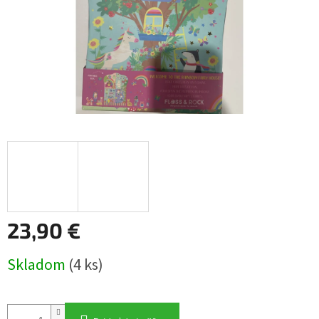
23,90 €
Jednotková
Skladom
(4 ks)
cena: