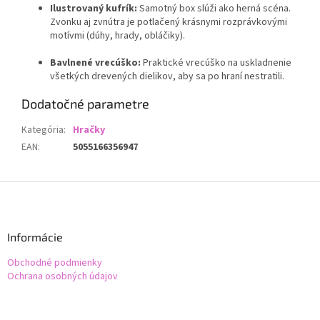
Ilustrovaný kufrík:
Samotný box slúži ako herná scéna.
Zvonku aj zvnútra je potlačený krásnymi rozprávkovými
motívmi (dúhy, hrady, obláčiky).
Bavlnené vrecúško:
Praktické vrecúško na uskladnenie
všetkých drevených dielikov, aby sa po hraní nestratili.
Dodatočné parametre
Kategória
:
Hračky
EAN
:
5055166356947
Z
á
p
ä
Informácie
t
Obchodné podmienky
i
Ochrana osobných údajov
e