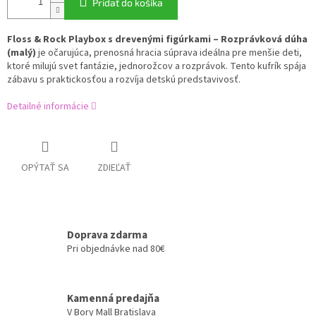
Pridať do košíka
Floss & Rock Playbox s drevenými figúrkami – Rozprávková dúha
(malý)
je očarujúca, prenosná hracia súprava ideálna pre menšie deti,
ktoré milujú svet fantázie, jednorožcov a rozprávok. Tento kufrík spája
zábavu s praktickosťou a rozvíja detskú predstavivosť.
Detailné informácie
OPÝTAŤ SA
ZDIEĽAŤ
Doprava zdarma
Pri objednávke nad 80€
Kamenná predajňa
V Bory Mall Bratislava