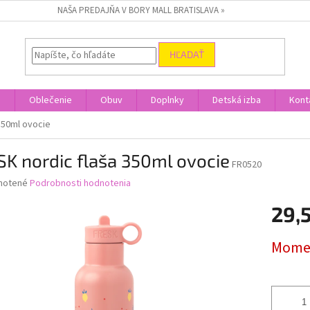
NAŠA PREDAJŇA V BORY MALL BRATISLAVA »
HĽADAŤ
a
Oblečenie
Obuv
Doplnky
Detská izba
Kont
350ml ovocie
K nordic flaša 350ml ovocie
FR0520
né
notené
Podrobnosti hodnotenia
nie
29,
u
Jednotk
Momen
cena:
iek.