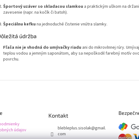
Športový uzáver so skladacou slamkou
a praktickým uškom na držani
zavesenie (napr. na kočík či batoh).
Špeciálnu kefku
na jednoduché čistenie vnútra slamky.
Dôležitá údržba
Fľaša nie je vhodná do umývačky riadu
ani do mikrovlnnej rúry. Umývaj
teplou vodou a jemným saponátom, aby sa nepoškodil farebný motív ovo
povrchu.
ie
Bezpečné
Kontakt
podmienky
blebleplus.sisolak
@
gmail.
obných údajov
com