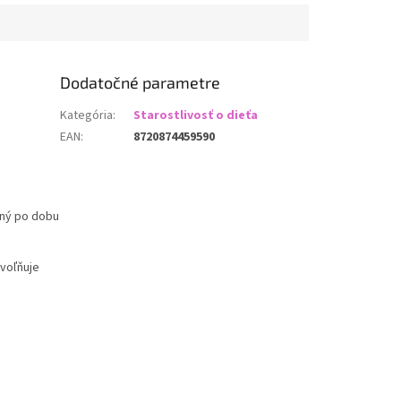
Dodatočné parametre
Kategória
:
Starostlivosť o dieťa
EAN
:
8720874459590
ený po dobu
voľňuje