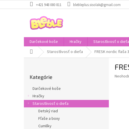
Prejsť
+421 948 080 811
blebleplus.sisolak@gmail.com
na
obsah
Darčekové koše
Hračky
Starostlivosť o dieť
Domov
Starostlivosť o dieťa
FRESK nordic flaša 
B
FRES
o
Preskočiť
č
Priemer
Neohod
Kategórie
kategórie
n
hodnote
ý
produkt
Darčekové koše
p
je
Hračky
0,0
a
z
Starostlivosť o dieťa
n
5
e
Detský riad
hviezdič
l
Fľaše a boxy
Cumlíky