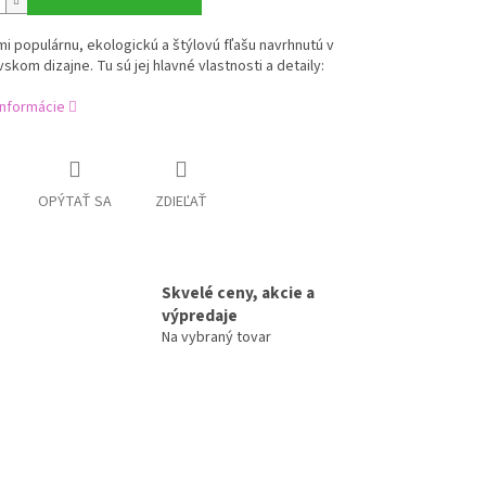
mi populárnu, ekologickú a štýlovú fľašu navrhnutú v
skom dizajne. Tu sú jej hlavné vlastnosti a detaily:
informácie
OPÝTAŤ SA
ZDIEĽAŤ
Skvelé ceny, akcie a
výpredaje
Na vybraný tovar