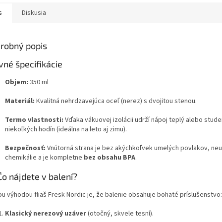
s
Diskusia
robný popis
vné špecifikácie
Objem:
350 ml
Materiál:
Kvalitná nehrdzavejúca oceľ (nerez) s dvojitou stenou.
Termo vlastnosti:
Vďaka vákuovej izolácii udrží nápoj teplý alebo stud
niekoľkých hodín (ideálna na leto aj zimu).
Bezpečnosť:
Vnútorná strana je bez akýchkoľvek umelých povlakov, neu
chemikálie a je kompletne
bez obsahu BPA
.
Čo nájdete v balení?
ou výhodou fliaš Fresk Nordic je, že balenie obsahuje bohaté príslušenstvo:
Klasický nerezový uzáver
(otočný, skvele tesní).