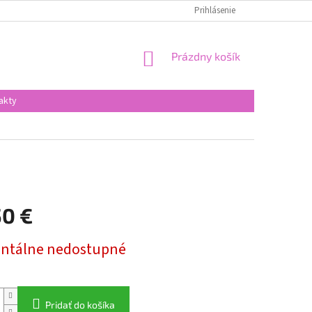
Prihlásenie
NÁKUPNÝ
Prázdny košík
KOŠÍK
akty
50 €
ová
tálne nedostupné
Pridať do košíka