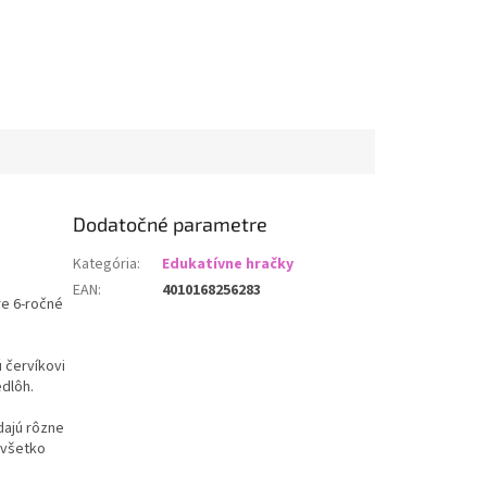
Dodatočné parametre
Kategória
:
Edukatívne hračky
EAN
:
4010168256283
re 6-ročné
 červíkovi
dlôh.
dajú rôzne
 všetko