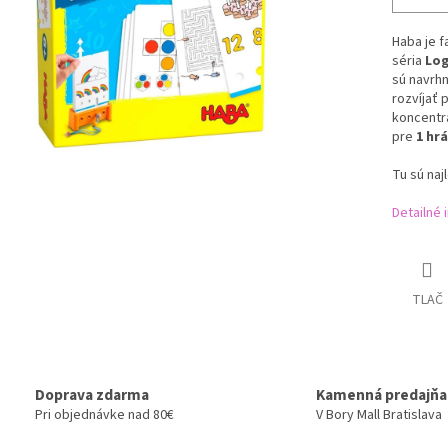
Haba je f
séria
Log
sú navrhn
rozvíjať 
koncentrá
pre
1 hr
Tu sú naj
Detailné 
TLAČ
Doprava zdarma
Kamenná predajňa
Pri objednávke nad 80€
V Bory Mall Bratislava