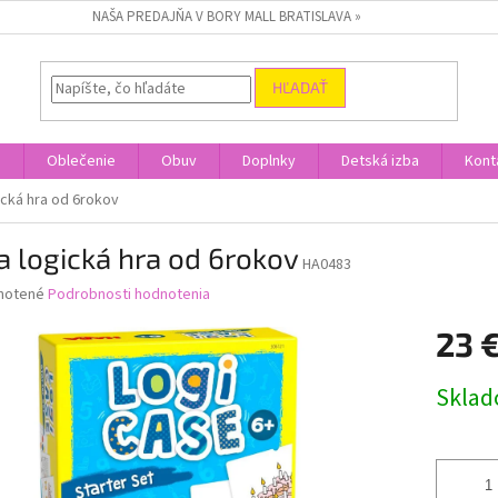
NAŠA PREDAJŇA V BORY MALL BRATISLAVA »
HĽADAŤ
a
Oblečenie
Obuv
Doplnky
Detská izba
Kont
ická hra od 6rokov
 logická hra od 6rokov
HA0483
né
notené
Podrobnosti hodnotenia
nie
23 
u
Jednotk
Skla
cena:
iek.