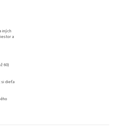
a iných
iestor a
ž 60)
 si dieťa
ného