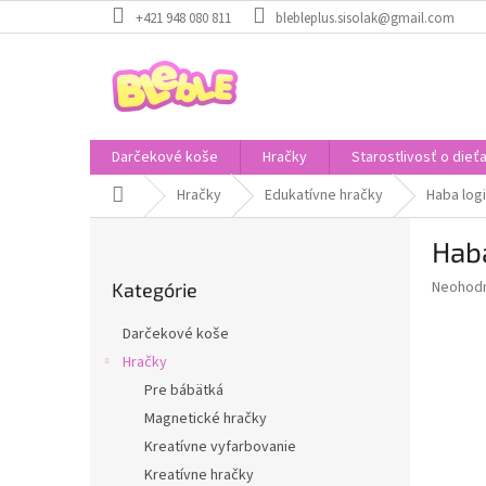
Prejsť
+421 948 080 811
blebleplus.sisolak@gmail.com
na
obsah
Darčekové koše
Hračky
Starostlivosť o dieť
Domov
Hračky
Edukatívne hračky
Haba log
B
Haba
o
Preskočiť
č
Priemer
Neohod
Kategórie
kategórie
n
hodnote
ý
produkt
Darčekové koše
p
je
Hračky
0,0
a
z
Pre bábätká
n
5
e
Magnetické hračky
hviezdič
l
Kreatívne vyfarbovanie
Kreatívne hračky