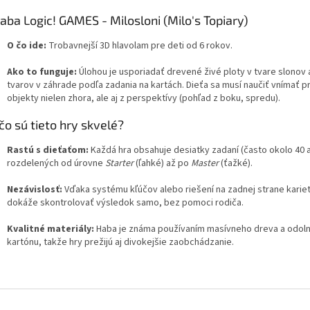
Haba Logic! GAMES - Milosloni (Milo's Topiary)
O čo ide:
Trobavnejší 3D hlavolam pre deti od 6 rokov.
Ako to funguje:
Úlohou je usporiadať drevené živé ploty v tvare slonov 
tvarov v záhrade podľa zadania na kartách. Dieťa sa musí naučiť vnímať pr
objekty nielen zhora, ale aj z perspektívy (pohľad z boku, spredu).
čo sú tieto hry skvelé?
Rastú s dieťaťom:
Každá hra obsahuje desiatky zadaní (často okolo 40 a
rozdelených od úrovne
Starter
(ľahké) až po
Master
(ťažké).
Nezávislosť:
Vďaka systému kľúčov alebo riešení na zadnej strane kariet
dokáže skontrolovať výsledok samo, bez pomoci rodiča.
Kvalitné materiály:
Haba je známa používaním masívneho dreva a odol
kartónu, takže hry prežijú aj divokejšie zaobchádzanie.