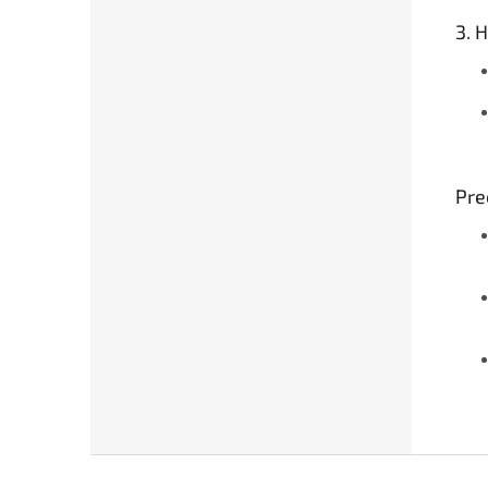
3. 
Pre
Z