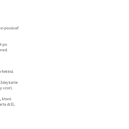
ovi posúvať
h po
pred.
rfektná.
aždej karte
y vzor).
, ktorú
rta drží,