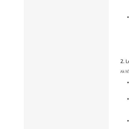
2. 
Ak h