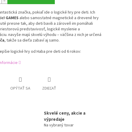
antastická značka, pokiaľ ide o logické hry pre deti. Ich
ic! GAMES
alebo samostatné magnetické a drevené hry
uté presne tak, aby deti bavili a zároveň im pomáhali
priestorovú predstavivosť, logické myslenie a
ciu. navyše majú skvelú výhodu – väčšina z nich je určená
áča
, takže sa dieťa zabaví aj samo.
lepšie logické hry od Haba pre deti od 6 rokov:
informácie
OPÝTAŤ SA
ZDIEĽAŤ
Skvelé ceny, akcie a
výpredaje
Na vybraný tovar