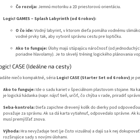
Čo rozvíja:
Jemnú motoriku a 2D priestorovú orientáciu.
Logic! GAMES – Splash Labyrinth (od 6 rokov):
O čo ide:
Vodný labyrint, v ktorom dieťa pomáha vodnému slimák
vodné prvky tak, aby vytvoril správnu cestu pre loptičku.
Ako to funguje:
Úlohy majú stúpajúcu náročnosť (od jednoduchýc
poriadne hlavolamy). Je to skvelý tréning logického plánovania vo
Logic! CASE (Ideálne na cesty)
ľadáte niečo kompaktné, séria
Logic! CASE (Starter Set od 6 rokov)
je pe
Ako to funguje:
Ide o sadu kariet v špeciálnom plastovom stojane. Na k
je logická hádanka (napr. nájsť tieň, určiť, čo chýba v rade, priradiť správn
Seba-kontrola:
Dieťa zapichne drevený kolík do dierky pod odpoveďou
považuje za správnu. Ak sa dá karta vytiahnuť, odpovedalo správne. Ak ka
musí premýšľať znova.
Výhoda:
Hra nevyžaduje text (je čisto vizuálna) a dajú sa k nej dokupovať
rozširujúce sady s novými úlohami.