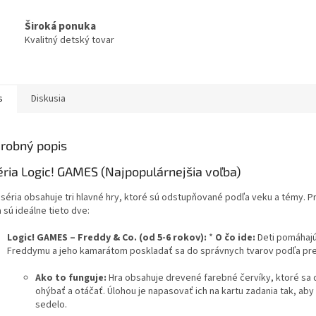
Široká ponuka
Kvalitný detský tovar
s
Diskusia
robný popis
Séria Logic! GAMES (Najpopulárnejšia voľba)
 séria obsahuje tri hlavné hry, ktoré sú odstupňované podľa veku a témy. P
 sú ideálne tieto dve:
Logic! GAMES – Freddy & Co. (od 5-6 rokov):
*
O čo ide:
Deti pomáhajú
Freddymu a jeho kamarátom poskladať sa do správnych tvarov podľa pre
Ako to funguje:
Hra obsahuje drevené farebné červíky, ktoré sa 
ohýbať a otáčať. Úlohou je napasovať ich na kartu zadania tak, aby
sedelo.