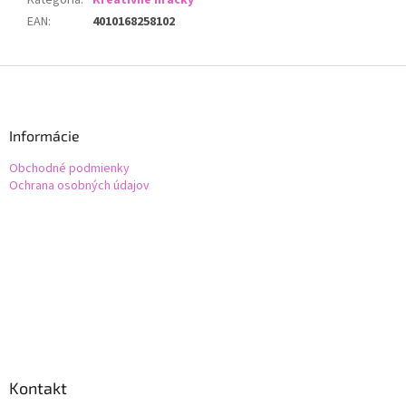
Kategória
:
Kreatívne hračky
EAN
:
4010168258102
Z
á
p
ä
Informácie
t
Obchodné podmienky
i
Ochrana osobných údajov
e
Kontakt