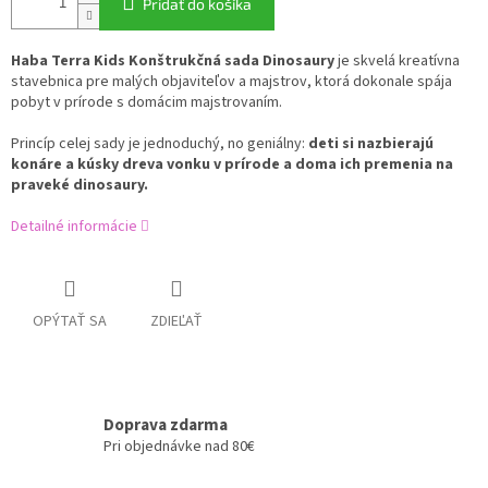
Pridať do košíka
Haba Terra Kids Konštrukčná sada Dinosaury
je skvelá kreatívna
stavebnica pre malých objaviteľov a majstrov,
ktorá dokonale spája
pobyt v prírode s domácim majstrovaním.
Princíp celej sady je jednoduchý,
no geniálny:
deti si nazbierajú
konáre a kúsky dreva vonku v prírode a doma ich premenia na
praveké dinosaury.
Detailné informácie
OPÝTAŤ SA
ZDIEĽAŤ
Doprava zdarma
Pri objednávke nad 80€