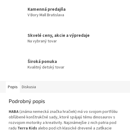
Kamenná predajňa
V Bory Mall Bratislava
Skvelé ceny, akcie a výpredaje
Na vybraný tovar
Široká ponuka
Kvalitný detský tovar
Popis
Diskusia
Podrobný popis
HABA
(známa nemecká značka hračiek) má vo svojom portfóliu
obľúbené konštrukčné sady, ktoré spájajú tému dinosaurov s
rozvojom motoriky a kreativity. Najznámejšie z nich patria pod
radu
Terra Kids
alebo pod ich klasické drevené a zatĺkacie