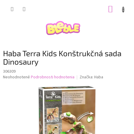
Prejsť
NÁKUP
na
obsah
KOŠÍK
Haba Terra Kids Konštrukčná sada
Dinosaury
306309
Priemerné
Neohodnotené
Podrobnosti hodnotenia
Značka:
Haba
hodnotenie
produktu
je
0,0
z
5
hviezdičiek.