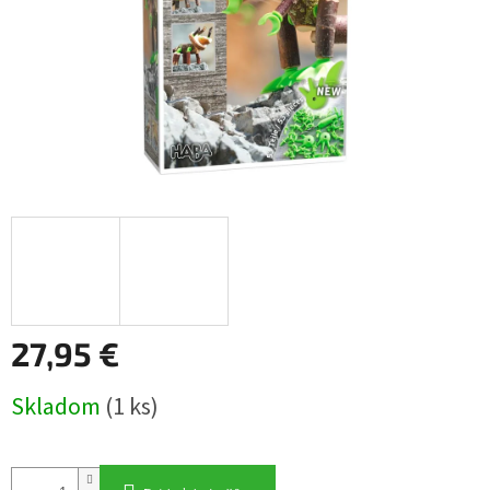
27,95 €
Jednotková
Skladom
(1 ks)
cena: