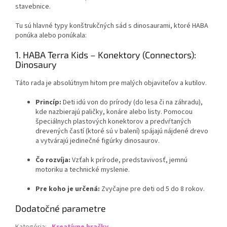
stavebnice.
Tu sú hlavné typy konštrukčných sád s dinosaurami, ktoré HABA
ponúka alebo ponúkala:
1. HABA Terra Kids – Konektory (Connectors):
Dinosaury
Táto rada je absolútnym hitom pre malých objaviteľov a kutilov.
Princíp:
Deti idú von do prírody (do lesa či na záhradu),
kde nazbierajú paličky, konáre alebo listy. Pomocou
špeciálnych plastových konektorov a predvŕtaných
drevených častí (ktoré sú v balení) spájajú nájdené drevo
a vytvárajú jedinečné figúrky dinosaurov.
Čo rozvíja:
Vzťah k prírode, predstavivosť, jemnú
motoriku a technické myslenie.
Pre koho je určená:
Zvyčajne pre deti od 5 do 8 rokov.
Dodatočné parametre