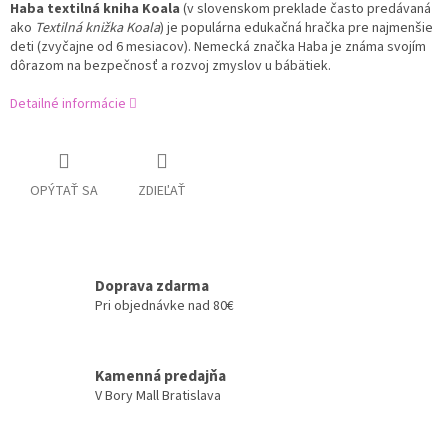
Haba textilná kniha Koala
(v slovenskom preklade často predávaná
ako
Textilná knižka Koala
) je populárna edukačná hračka pre najmenšie
deti (zvyčajne od 6 mesiacov). Nemecká značka Haba je známa svojím
dôrazom na bezpečnosť a rozvoj zmyslov u bábätiek.
Detailné informácie
OPÝTAŤ SA
ZDIEĽAŤ
Doprava zdarma
Pri objednávke nad 80€
Kamenná predajňa
V Bory Mall Bratislava