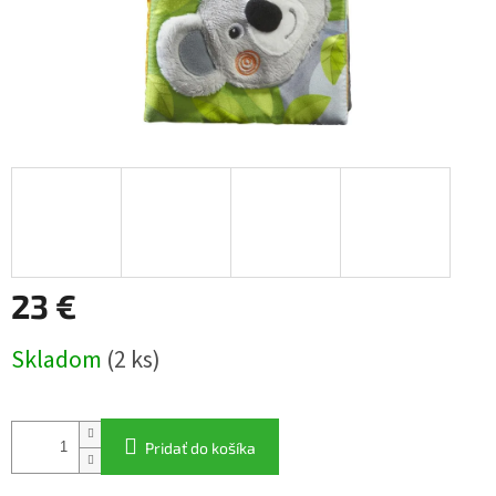
23 €
Jednotková
Skladom
(2 ks)
cena:
Pridať do košíka