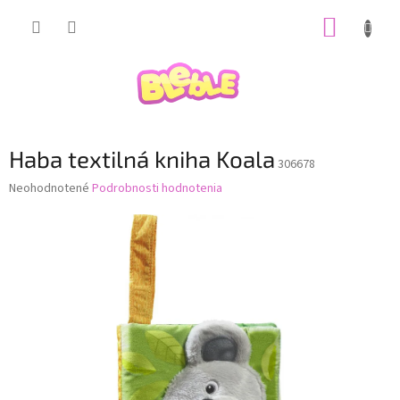
Prejsť
NÁKUP
na
obsah
KOŠÍK
Haba textilná kniha Koala
306678
Priemerné
Neohodnotené
Podrobnosti hodnotenia
hodnotenie
produktu
je
0,0
z
5
hviezdičiek.