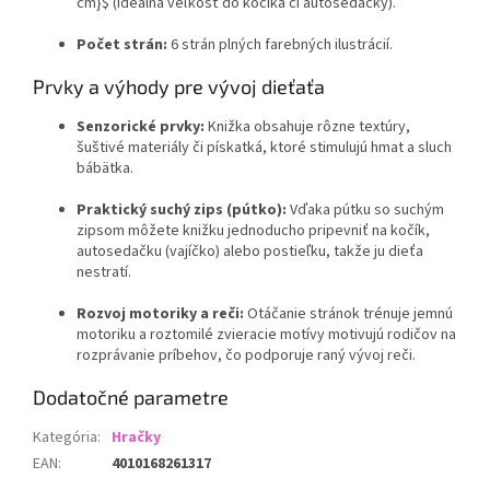
cm}$
(ideálna veľkosť do kočíka či autosedačky).
Počet strán:
6 strán plných farebných ilustrácií.
Prvky a výhody pre vývoj dieťaťa
Senzorické prvky:
Knižka obsahuje rôzne textúry,
šuštivé materiály či pískatká, ktoré stimulujú hmat a sluch
bábätka.
Praktický suchý zips (pútko):
Vďaka pútku so suchým
zipsom môžete knižku jednoducho pripevniť na kočík,
autosedačku (vajíčko) alebo postieľku, takže ju dieťa
nestratí.
Rozvoj motoriky a reči:
Otáčanie stránok trénuje jemnú
motoriku a roztomilé zvieracie motívy motivujú rodičov na
rozprávanie príbehov, čo podporuje raný vývoj reči.
Dodatočné parametre
Kategória
:
Hračky
EAN
:
4010168261317