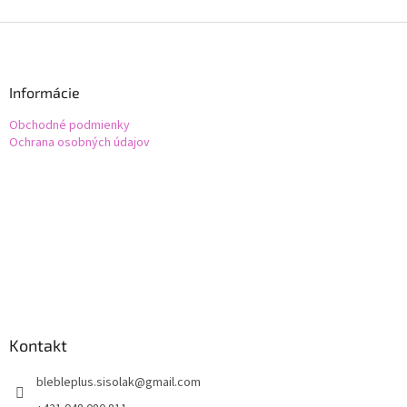
Z
á
p
ä
Informácie
t
Obchodné podmienky
i
Ochrana osobných údajov
e
Kontakt
blebleplus.sisolak
@
gmail.com