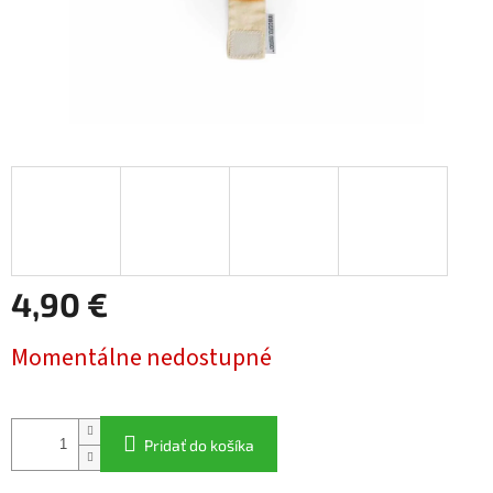
4,90 €
Jednotková
Momentálne nedostupné
cena:
Pridať do košíka