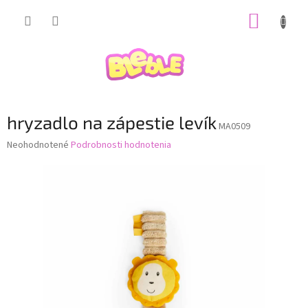
Prejsť
NÁKUP
na
obsah
KOŠÍK
hryzadlo na zápestie levík
MA0509
Priemerné
Neohodnotené
Podrobnosti hodnotenia
hodnotenie
produktu
je
0,0
z
5
hviezdičiek.