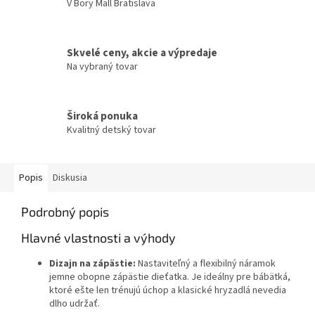
V Bory Mall Bratislava
Skvelé ceny, akcie a výpredaje
Na vybraný tovar
Široká ponuka
Kvalitný detský tovar
Popis
Diskusia
Podrobný popis
Hlavné vlastnosti a výhody
Dizajn na zápästie:
Nastaviteľný a flexibilný náramok
jemne obopne zápästie dieťatka. Je ideálny pre bábätká,
ktoré ešte len trénujú úchop a klasické hryzadlá nevedia
dlho udržať.