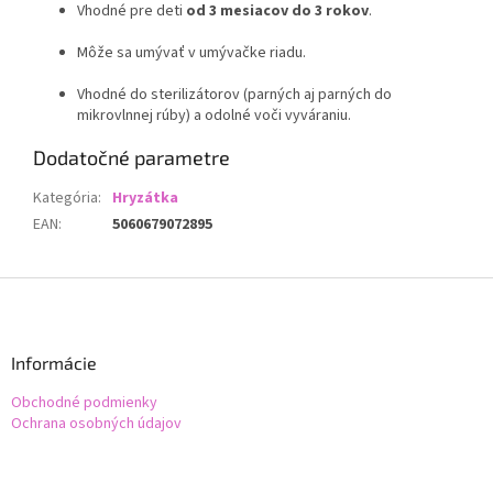
Vhodné pre deti
od 3 mesiacov do 3 rokov
.
Môže sa umývať v umývačke riadu.
Vhodné do sterilizátorov (parných aj parných do
mikrovlnnej rúby) a odolné voči vyváraniu.
Dodatočné parametre
Kategória
:
Hryzátka
EAN
:
5060679072895
Z
á
p
ä
Informácie
t
Obchodné podmienky
i
Ochrana osobných údajov
e