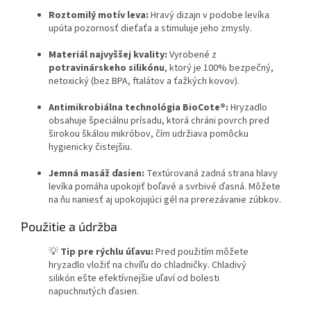
Roztomilý motív leva:
Hravý dizajn v podobe levíka
upúta pozornosť dieťaťa a stimuluje jeho zmysly.
Materiál najvyššej kvality:
Vyrobené z
potravinárskeho silikónu
, ktorý je 100% bezpečný,
netoxický (bez BPA, ftalátov a ťažkých kovov).
Antimikrobiálna technológia BioCote®:
Hryzadlo
obsahuje špeciálnu prísadu, ktorá chráni povrch pred
širokou škálou mikróbov, čím udržiava pomôcku
hygienicky čistejšiu.
Jemná masáž ďasien:
Textúrovaná zadná strana hlavy
levíka pomáha upokojiť boľavé a svrbivé ďasná. Môžete
na ňu naniesť aj upokojujúci gél na prerezávanie zúbkov.
Použitie a údržba
💡
Tip pre rýchlu úľavu:
Pred použitím môžete
hryzadlo vložiť na chvíľu do chladničky. Chladivý
silikón ešte efektívnejšie uľaví od bolesti
napuchnutých ďasien.