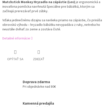
Matchstick Monkey Hryzadlo na zápästie (Lev)
je ergonomická a
inovatívna pomôcka navrhnutá špeciálne pre bábätká, ktorým sa
začínajú prerezávať prvé zúbky.
Vďaka jedinečnému dizajnu sa navlieka priamo na zápästie, čo prináša
obrovskú výhodu – hryzadlo bábätku nevypadáva z ruky, netreba ho
neustále dvíhať zo zeme a zostáva čisté.
Detailné informácie
OPÝTAŤ SA
ZDIEĽAŤ
Doprava zdarma
Pri objednávke nad 80€
Kamenná predajňa