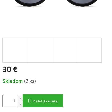
30 €
Jednotková
Skladom
(2 ks)
cena:
Pridať do košíka