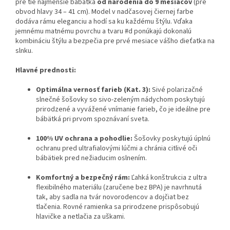
pre tie najmenšie bábätká
od narodenia do 9 mesiacov
(pre
obvod hlavy 34 – 41 cm). Model v nadčasovej čiernej farbe
dodáva rámu eleganciu a hodí sa ku každému štýlu. Vďaka
jemnému matnému povrchu a tvaru #d ponúkajú dokonalú
kombináciu štýlu a bezpečia pre prvé mesiace vášho dieťatka na
slnku.
Hlavné prednosti:
Optimálna vernosť farieb (Kat. 3):
Sivé polarizačné
slnečné šošovky so sivo-zeleným nádychom poskytujú
prirodzené a vyvážené vnímanie farieb, čo je ideálne pre
bábätká pri prvom spoznávaní sveta.
100% UV ochrana a pohodlie:
Šošovky poskytujú úplnú
ochranu pred ultrafialovými lúčmi a chránia citlivé oči
bábätiek pred nežiaducim oslnením.
Komfortný a bezpečný rám:
Ľahká konštrukcia z ultra
flexibilného materiálu (zaručene bez BPA) je navrhnutá
tak, aby sadla na tvár novorodencov a dojčiat bez
tlačenia. Rovné ramienka sa prirodzene prispôsobujú
hlavičke a netlačia za uškami.