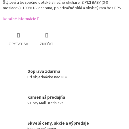
Štýlové a bezpečné detské slnečné okuliare IZIPIZI BABY (0-9
mesiacov). 100% UV ochrana, polarizačné sklá a ohybný rám bez BPA.
Detailné informácie
OPÝTAŤ SA
ZDIEĽAŤ
Doprava zdarma
Pri objednávke nad 80€
Kamenná predajňa
V Bory Mall Bratislava
Skvelé ceny, akcie a výpredaje
Na vybraný tovar