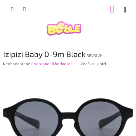
Prejsť
NÁKUP
na
obsah
KOŠÍK
Izipizi Baby 0-9m Black
BBYBLCK
Priemerné
Neohodnotené
Podrobnosti hodnotenia
Značka:
Izipizi
hodnotenie
produktu
je
0,0
z
5
hviezdičiek.