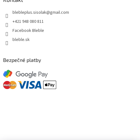
blebleplus.sisolak
@
gmail.com
+421 948 080 811
Facebook Bleble
bleble.sk
Bezpečné platby