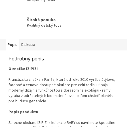
Široká ponuka
Kvalitný detský tovar
Popis
Diskusia
Podrobný popis
O značke IZIPIZI
Francúzska značka z Paríža, ktorá od roku 2010 vyrába štýlové,
farebné a cenovo dostupné okuliare pre celú rodinu. Spája
moderný dizajn s funkčnosťou a dôrazom na ekológiu - rámy
vyrába z udržateľných bio-materiálov s cieľom chrániť planétu
pre budúce generácie.
Popis produktu
Slnečné okuliare IZIPIZI z kolekcie BABY sú navrhnuté špeciálne