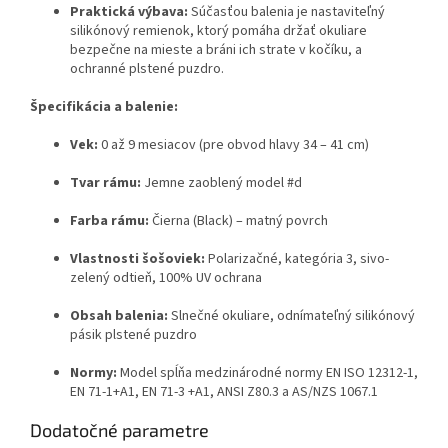
Praktická výbava:
Súčasťou balenia je nastaviteľný
silikónový remienok, ktorý pomáha držať okuliare
bezpečne na mieste a bráni ich strate v kočíku, a
ochranné plstené puzdro.
Špecifikácia a balenie:
Vek:
0 až 9 mesiacov (pre obvod hlavy 34 – 41 cm)
Tvar rámu:
Jemne zaoblený model #d
Farba rámu:
Čierna (Black) – matný povrch
Vlastnosti šošoviek:
Polarizačné, kategória 3, sivo-
zelený odtieň, 100% UV ochrana
Obsah balenia:
Slnečné okuliare, odnímateľný silikónový
pásik plstené puzdro
Normy:
Model spĺňa medzinárodné normy EN ISO 12312-1,
EN 71-1+A1, EN 71-3 +A1, ANSI Z80.3 a AS/NZS 1067.1
Dodatočné parametre