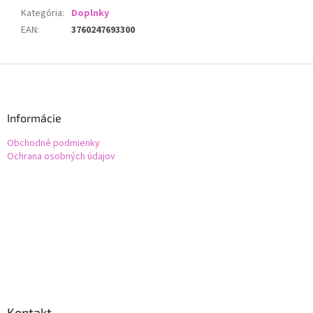
Kategória
:
Doplnky
EAN
:
3760247693300
Z
á
p
ä
Informácie
t
Obchodné podmienky
i
Ochrana osobných údajov
e
Kontakt