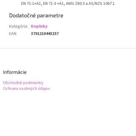
EN 71-1+A1, EN 71-3 +A1, ANSI Z80.3 a AS/NZS 1067.1
Dodatočné parametre
Kategória
:
Doplnky
EAN
:
3701210443157
Z
á
p
ä
Informácie
t
Obchodné podmienky
i
Ochrana osobných údajov
e