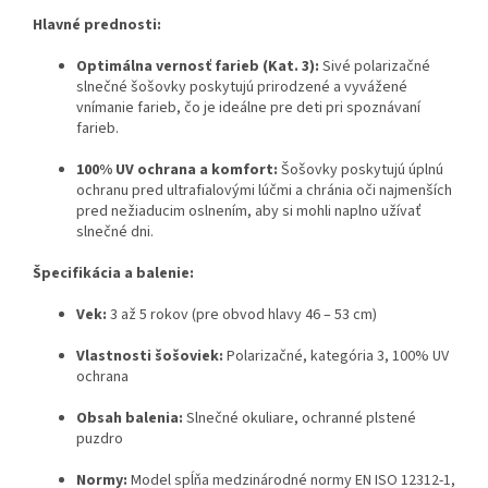
Hlavné prednosti:
Optimálna vernosť farieb (Kat. 3):
Sivé polarizačné
slnečné šošovky poskytujú prirodzené a vyvážené
vnímanie farieb, čo je ideálne pre deti pri spoznávaní
farieb.
100% UV ochrana a komfort:
Šošovky poskytujú úplnú
ochranu pred ultrafialovými lúčmi a chránia oči najmenších
pred nežiaducim oslnením, aby si mohli naplno užívať
slnečné dni.
Špecifikácia a balenie:
Vek:
3 až 5 rokov (pre obvod hlavy 46 – 53 cm)
Vlastnosti šošoviek:
Polarizačné, kategória 3, 100% UV
ochrana
Obsah balenia:
Slnečné okuliare, ochranné plstené
puzdro
Normy:
Model spĺňa medzinárodné normy EN ISO 12312-1,