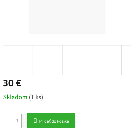
30 €
Jednotková
Skladom
(1 ks)
cena:
Pridať do košíka