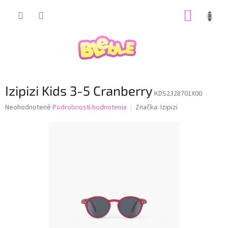
Prejsť
NÁKUP
na
obsah
KOŠÍK
Izipizi Kids 3-5 Cranberry
KDS2328701X00
Priemerné
Neohodnotené
Podrobnosti hodnotenia
Značka:
Izipizi
hodnotenie
produktu
je
0,0
z
5
hviezdičiek.