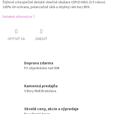
Štýlové a bezpečné detské slnečné okuliare IZIPIZI KIDS (3-5 rokov).
100% UV ochrana, polarizačné sklá a ohybný rám bez BPA.
Detailné informácie
OPÝTAŤ SA
ZDIEĽAŤ
Doprava zdarma
Pri objednávke nad 80€
Kamenná predajňa
V Bory Mall Bratislava
Skvelé ceny, akcie a výpredaje
Na vybraný tovar