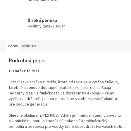
Široká ponuka
Kvalitný detský tovar
Popis
Diskusia
Podrobný popis
O značke IZIPIZI
Francúzska značka z Paríža, ktorá od roku 2010 vyrába štýlové,
farebné a cenovo dostupné okuliare pre celú rodinu. Spája
moderný dizajn s funkčnosťou a dôrazom na ekológiu - rámy
vyrába z udržateľných bio-materiálov s cieľom chrániť planétu
pre budúce generácie.
Slnečné okuliare IZIPIZI KIDS. Vďaka jemnému matnému povrchu
a ikonickému tvaru #D ponúkajú dokonalú kombináciu štýlu,
pohodlia a bezpečia pre všetky letné dobrodružstvá vašich detí.