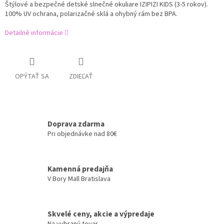
Štýlové a bezpečné detské slnečné okuliare IZIPIZI KIDS (3-5 rokov).
100% UV ochrana, polarizačné sklá a ohybný rám bez BPA.
Detailné informácie
OPÝTAŤ SA
ZDIEĽAŤ
Doprava zdarma
Pri objednávke nad 80€
Kamenná predajňa
V Bory Mall Bratislava
Skvelé ceny, akcie a výpredaje
Na vybraný tovar