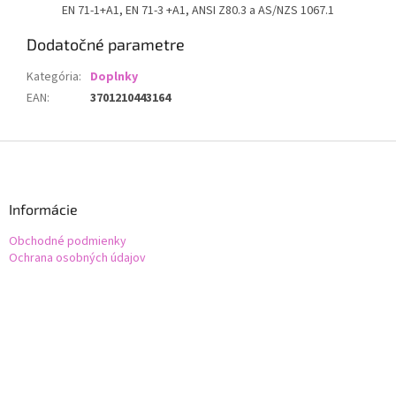
EN 71-1+A1, EN 71-3 +A1, ANSI Z80.3 a AS/NZS 1067.1
Dodatočné parametre
Kategória
:
Doplnky
EAN
:
3701210443164
Z
á
p
ä
Informácie
t
Obchodné podmienky
i
Ochrana osobných údajov
e