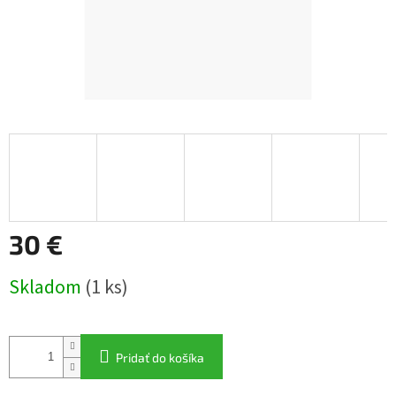
30 €
Jednotková
Skladom
(1 ks)
cena:
Pridať do košíka