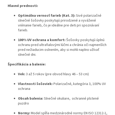
Hlavné prednosti:
Optimálna vernosť farieb (Kat. 3):
Sivé polarizačné
slnečné šošovky poskytujú prirodzené a vyvážené
vnímanie farieb, čo je ideálne pre deti pri spoznávaní
farieb.
100% UV ochrana a komfort:
Šošovky poskytujú úplnú
ochranu pred ultrafialovými lúčmi a chránia oči najmenších
pred nežiaducim oslnením, aby si mohli naplno užívať
slnečné dni.
Špecifikácia a balenie:
Vek:
3 až 5 rokov (pre obvod hlavy 46 – 53 cm)
Vlastnosti šošoviek:
Polarizačné, kategória 3, 100% UV
ochrana
Obsah balenia:
Slnečné okuliare, ochranné plstené
puzdro
Normy:
Model spĺňa medzinárodné normy EN ISO 12312-1,