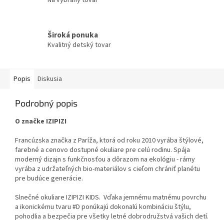
Široká ponuka
Kvalitný detský tovar
Popis
Diskusia
Podrobný popis
O značke IZIPIZI
Francúzska značka z Paríža, ktorá od roku 2010 vyrába štýlové,
farebné a cenovo dostupné okuliare pre celú rodinu. Spája
moderný dizajn s funkčnosťou a dôrazom na ekológiu - rámy
vyrába z udržateľných bio-materiálov s cieľom chrániť planétu
pre budúce generácie.
Slnečné okuliare IZIPIZI KIDS. Vďaka jemnému matnému povrchu
a ikonickému tvaru #D ponúkajú dokonalú kombináciu štýlu,
pohodlia a bezpečia pre všetky letné dobrodružstvá vašich detí.