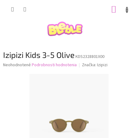
Prejsť
NÁKUP
na
obsah
KOŠÍK
Izipizi Kids 3-5 Olive
KDS2328801X00
Priemerné
Neohodnotené
Podrobnosti hodnotenia
Značka:
Izipizi
hodnotenie
produktu
je
0,0
z
5
hviezdičiek.