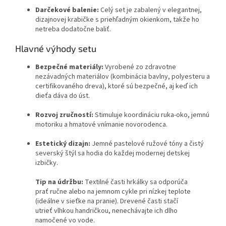
Darčekové balenie:
Celý set je zabalený v elegantnej,
dizajnovej krabičke s priehľadným okienkom, takže ho
netreba dodatočne baliť.
Hlavné výhody setu
Bezpečné materiály:
Vyrobené zo zdravotne
nezávadných materiálov (kombinácia bavlny, polyesteru a
certifikovaného dreva), ktoré sú bezpečné, aj keď ich
dieťa dáva do úst.
Rozvoj zručností:
Stimuluje koordináciu ruka-oko, jemnú
motoriku a hmatové vnímanie novorodenca.
Estetický dizajn:
Jemné pastelové ružové tóny a čistý
severský štýl sa hodia do každej modernej detskej
izbičky.
Tip na údržbu:
Textilné časti hrkálky sa odporúča
prať ručne alebo na jemnom cykle pri nízkej teplote
(ideálne v sieťke na pranie). Drevené časti stačí
utrieť vlhkou handričkou, nenechávajte ich dlho
namočené vo vode.