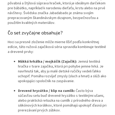
pôvabná a štýlová súprava hračiek, ktorá je ideálnym darčekom
pre bábätko, napríklad k narodeniu dieťaťa, krstu alebo na prvé
návštevy. Švédska značka Jabadabado je známa svojím
prepracovaným škandinávskym dizajnom, bezpečnosťou a
použitím kvalitných materiálov.
Čo set zvyčajne obsahuje?
Hoci sa presné zloženie môže mierne líšiť podľa konkrétnej
edície, táto ružová zajačiková séria spravidla kombinuje textilné
a drevené prvky:
Mäkká hrkálka / mojkáčik (Zajačik):
Jemná textilná
hračka v tvare zajačika, ktorá pri pohybe jemne hrká. Je
navrhnutá tak, aby ju malé detské ručičky vedeli ľahko
uchopiť. Pomáha rozvíjať zmysly (sluch a hmat) a slúži ako
upokojujúci spoločník na zaspávanie.
Drevené hryzátko / klip na cumlík:
Často býva
súčasťou setu buď drevené hryzátko s textilnými ušami,
alebo praktická retiazka na cumlík z prírodného dreva a
silikónových korálikov, ktoré pomáhajú upokojiť ďasná pri
prerezávaní prvých zúbkov.