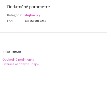
Dodatočné parametre
Kategória
:
Mojkáčiky
EAN
:
7332599010256
Z
á
p
ä
Informácie
t
Obchodné podmienky
i
Ochrana osobných údajov
e