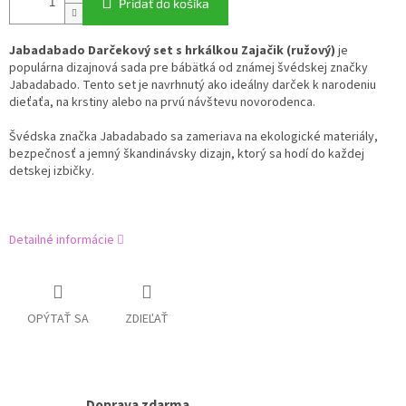
Pridať do košíka
Jabadabado Darčekový set s hrkálkou Zajačik (ružový)
je
populárna dizajnová sada pre bábätká od známej švédskej značky
Jabadabado. Tento set je navrhnutý ako ideálny darček k narodeniu
dieťaťa, na krstiny alebo na prvú návštevu novorodenca.
Švédska značka Jabadabado sa zameriava na ekologické materiály,
bezpečnosť a jemný škandinávsky dizajn, ktorý sa hodí do každej
detskej izbičky.
Detailné informácie
OPÝTAŤ SA
ZDIEĽAŤ
Doprava zdarma