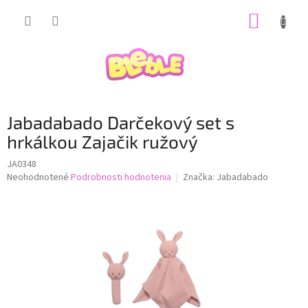
Prejsť
NÁKUP
na
obsah
KOŠÍK
Jabadabado Darčekový set s
hrkálkou Zajačik ružový
JA0348
Priemerné
Neohodnotené
Podrobnosti hodnotenia
Značka:
Jabadabado
hodnotenie
produktu
je
0,0
z
5
hviezdičiek.