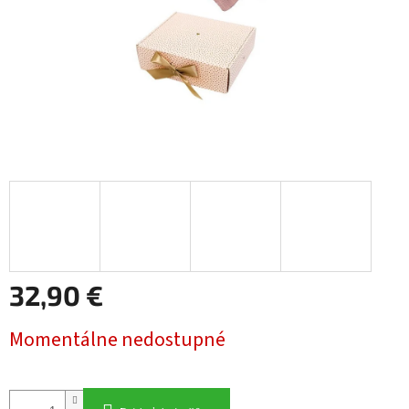
32,90 €
Jednotková
Momentálne nedostupné
cena: