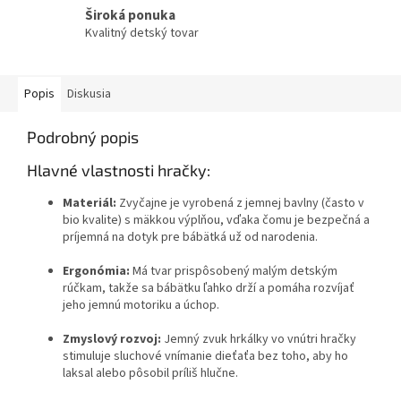
Široká ponuka
Kvalitný detský tovar
Popis
Diskusia
Podrobný popis
Hlavné vlastnosti hračky:
Materiál:
Zvyčajne je vyrobená z jemnej bavlny (často v
bio kvalite) s mäkkou výplňou, vďaka čomu je bezpečná a
príjemná na dotyk pre bábätká už od narodenia.
Ergonómia:
Má tvar prispôsobený malým detským
rúčkam, takže sa bábätku ľahko drží a pomáha rozvíjať
jeho jemnú motoriku a úchop.
Zmyslový rozvoj:
Jemný zvuk hrkálky vo vnútri hračky
stimuluje sluchové vnímanie dieťaťa bez toho, aby ho
laksal alebo pôsobil príliš hlučne.