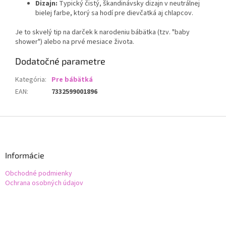
Dizajn:
Typický čistý, škandinávsky dizajn v neutrálnej
bielej farbe, ktorý sa hodí pre dievčatká aj chlapcov.
Je to skvelý tip na darček k narodeniu bábätka (tzv. "baby
shower") alebo na prvé mesiace života.
Dodatočné parametre
Kategória
:
Pre bábätká
EAN
:
7332599001896
Z
á
p
ä
Informácie
t
Obchodné podmienky
i
Ochrana osobných údajov
e