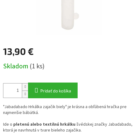
13,90 €
Jednotková
Skladom
(1 ks)
cena:
Pridať do košíka
"Jabadabado Hrkálka zajačik biely" je krásna a obľúbená hračka pre
najmenšie bábätká.
Ide o
pletenú alebo textilnú hrkálku
švédskej značky Jabadabado,
ktorá je navrhnutá v tvare bieleho zajačika.