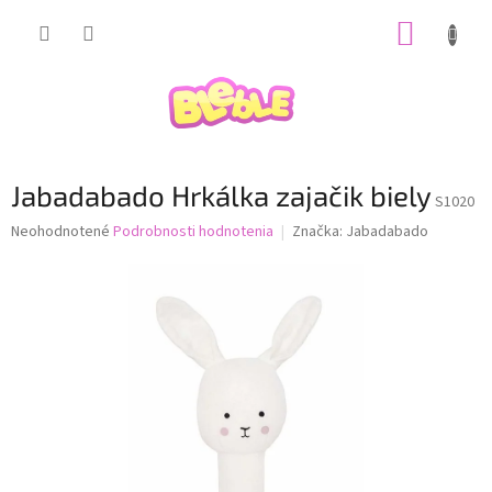
Prejsť
NÁKUP
na
obsah
KOŠÍK
Jabadabado Hrkálka zajačik biely
S1020
Priemerné
Neohodnotené
Podrobnosti hodnotenia
Značka:
Jabadabado
hodnotenie
produktu
je
0,0
z
5
hviezdičiek.