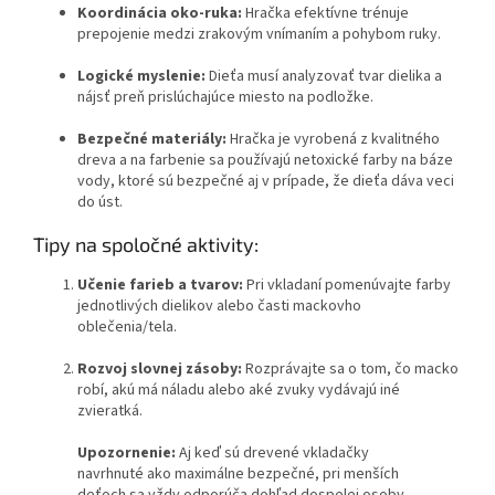
Koordinácia oko-ruka:
Hračka efektívne trénuje
prepojenie medzi zrakovým vnímaním a pohybom ruky.
Logické myslenie:
Dieťa musí analyzovať tvar dielika a
nájsť preň prislúchajúce miesto na podložke.
Bezpečné materiály:
Hračka je vyrobená z kvalitného
dreva a na farbenie sa používajú netoxické farby na báze
vody, ktoré sú bezpečné aj v prípade, že dieťa dáva veci
do úst.
Tipy na spoločné aktivity:
Učenie farieb a tvarov:
Pri vkladaní pomenúvajte farby
jednotlivých dielikov alebo časti mackovho
oblečenia/tela.
Rozvoj slovnej zásoby:
Rozprávajte sa o tom, čo macko
robí, akú má náladu alebo aké zvuky vydávajú iné
zvieratká.
Upozornenie:
Aj keď sú drevené vkladačky
navrhnuté ako maximálne bezpečné, pri menších