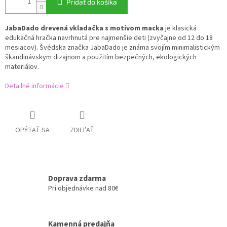
Pridať do košíka
JabaDado drevená vkladačka s motívom macka
je klasická
edukačná hračka navrhnutá pre najmenšie deti (zvyčajne od 12 do 18
mesiacov). Švédska značka JabaDado je známa svojím minimalistickým
škandinávskym dizajnom a použitím bezpečných, ekologických
materiálov.
Detailné informácie
OPÝTAŤ SA
ZDIEĽAŤ
Doprava zdarma
Pri objednávke nad 80€
Kamenná predajňa