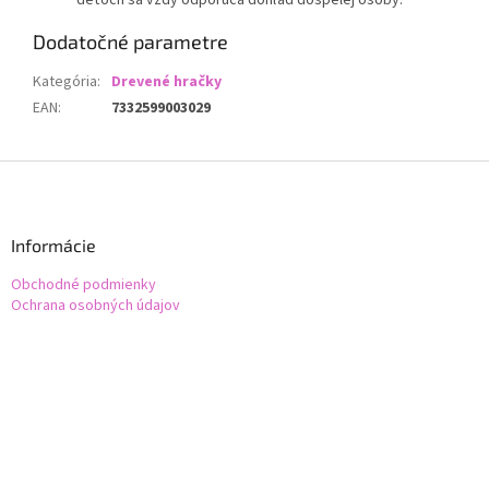
deťoch sa vždy odporúča dohľad dospelej osoby.
Dodatočné parametre
Kategória
:
Drevené hračky
EAN
:
7332599003029
Z
á
p
ä
Informácie
t
Obchodné podmienky
i
Ochrana osobných údajov
e