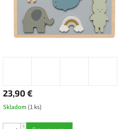
23,90 €
Jednotková
Skladom
(1 ks)
cena: