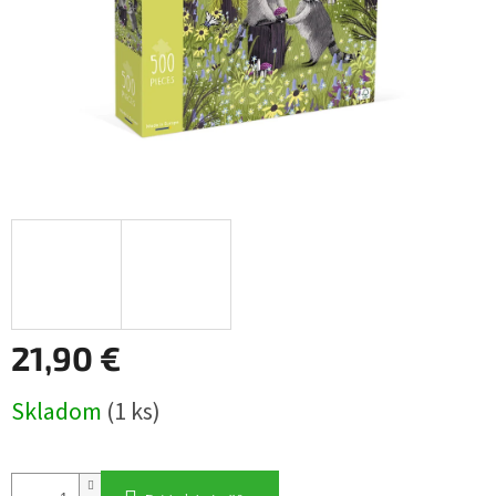
21,90 €
Jednotková
Skladom
(1 ks)
cena: