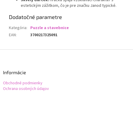
Skvelý darček:
Hračka spája vzdelávací charakter s
estetickým zážitkom, čo je pre značku Janod typické.
Dodatočné parametre
Kategória
:
Puzzle a stavebnice
EAN
:
3700217325091
Z
á
p
ä
Informácie
t
Obchodné podmienky
i
Ochrana osobných údajov
e