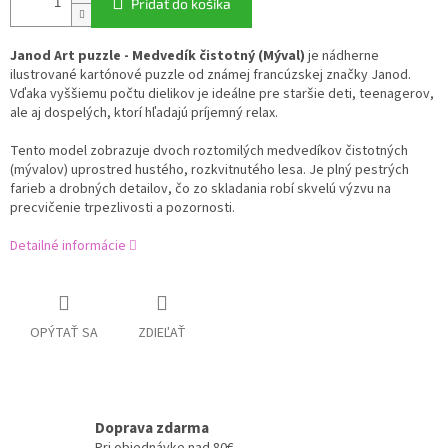
Pridať do košíka
Janod Art puzzle - Medvedík čistotný (Mýval)
je nádherne
ilustrované kartónové puzzle od známej francúzskej značky Janod.
Vďaka vyššiemu počtu dielikov je ideálne pre staršie deti, teenagerov,
ale aj dospelých, ktorí hľadajú príjemný relax.
Tento model zobrazuje dvoch roztomilých medvedíkov čistotných
(mývalov) uprostred hustého, rozkvitnutého lesa. Je plný pestrých
farieb a drobných detailov, čo zo skladania robí skvelú výzvu na
precvičenie trpezlivosti a pozornosti.
Detailné informácie
OPÝTAŤ SA
ZDIEĽAŤ
Doprava zdarma
Pri objednávke nad 80€