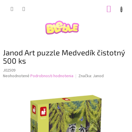
Prejsť
NÁKUP
na
obsah
KOŠÍK
Janod Art puzzle Medvedík čistotný
500 ks
J02509
Priemerné
Neohodnotené
Podrobnosti hodnotenia
Značka:
Janod
hodnotenie
produktu
je
0,0
z
5
hviezdičiek.