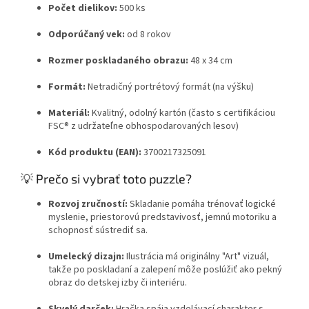
Počet dielikov:
500 ks
Odporúčaný vek:
od 8 rokov
Rozmer poskladaného obrazu:
48 x 34 cm
Formát:
Netradičný portrétový formát (na výšku)
Materiál:
Kvalitný, odolný kartón (často s certifikáciou
FSC® z udržateľne obhospodarovaných lesov)
Kód produktu (EAN):
3700217325091
💡 Prečo si vybrať toto puzzle?
Rozvoj zručností:
Skladanie pomáha trénovať logické
myslenie, priestorovú predstavivosť, jemnú motoriku a
schopnosť sústrediť sa.
Umelecký dizajn:
Ilustrácia má originálny "Art" vizuál,
takže po poskladaní a zalepení môže poslúžiť ako pekný
obraz do detskej izby či interiéru.