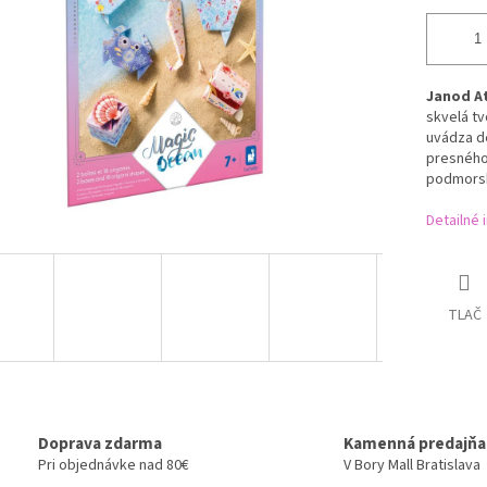
Janod At
skvelá tv
uvádza d
presného
podmorsk
Detailné 
TLAČ
Doprava zdarma
Kamenná predajňa
Pri objednávke nad 80€
V Bory Mall Bratislava