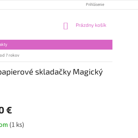
Prihlásenie
NÁKUPNÝ
Prázdny košík
KOŠÍK
akty
 od 7 rokov
 papierové skladačky Magický
0 €
ová
dom
(1 ks)