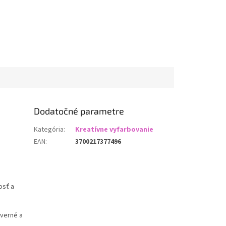
Dodatočné parametre
Kategória
:
Kreatívne vyfarbovanie
EAN
:
3700217377496
osť a
 verné a