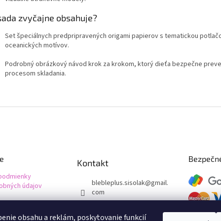
sada zvyčajne obsahuje?
Set špeciálnych predpripravených origami papierov s tematickou potlač
oceanických motívov.
Podrobný obrázkový návod krok za krokom, ktorý dieťa bezpečne prev
procesom skladania.
ie
Bezpečné
Kontakt
podmienky
blebleplus.sisolak
@
gmail.
obných údajov
com
+421 948 080 811
enie obsahu a reklám, poskytovanie funkcií
Facebook Bleble