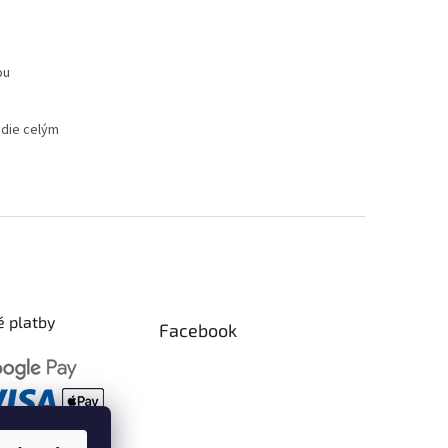
ou
edie celým
 platby
Facebook