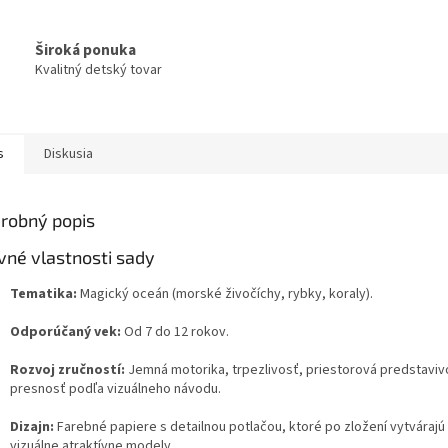
Široká ponuka
Kvalitný detský tovar
s
Diskusia
robný popis
vné vlastnosti sady
Tematika:
Magický oceán (morské živočíchy, rybky, koraly).
Odporúčaný vek:
Od 7 do 12 rokov.
Rozvoj zručností:
Jemná motorika, trpezlivosť, priestorová predstaviv
presnosť podľa vizuálneho návodu.
Dizajn:
Farebné papiere s detailnou potlačou, ktoré po zložení vytvárajú
vizuálne atraktívne modely.