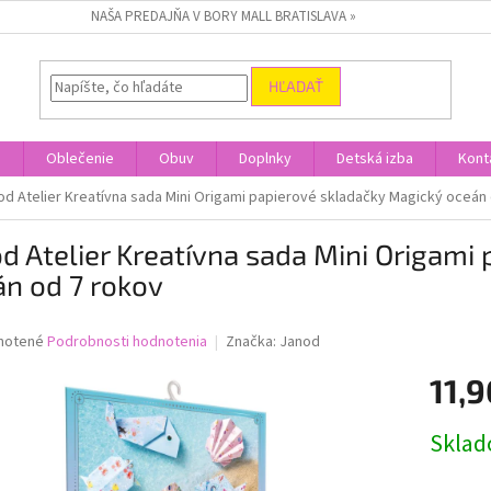
NAŠA PREDAJŇA V BORY MALL BRATISLAVA »
HĽADAŤ
a
Oblečenie
Obuv
Doplnky
Detská izba
Kont
od Atelier Kreatívna sada Mini Origami papierové skladačky Magický oceán
d Atelier Kreatívna sada Mini Origami
n od 7 rokov
né
notené
Podrobnosti hodnotenia
Značka:
Janod
nie
11,9
u
Jednotk
Skla
cena:
iek.