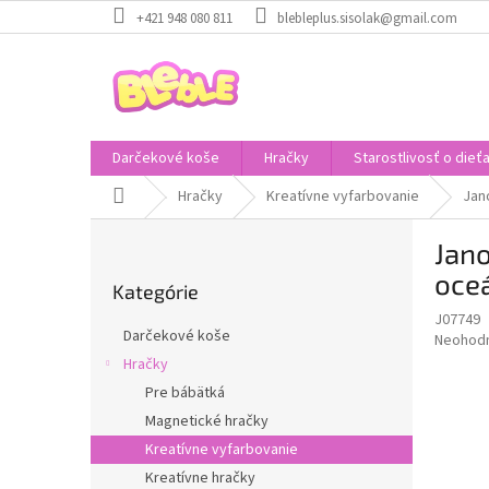
Prejsť
+421 948 080 811
blebleplus.sisolak@gmail.com
na
obsah
Darčekové koše
Hračky
Starostlivosť o dieť
Domov
Hračky
Kreatívne vyfarbovanie
Jan
B
Jano
o
Preskočiť
č
oceá
Kategórie
kategórie
n
J07749
ý
Darčekové koše
Priemer
Neohod
p
hodnote
Hračky
a
produkt
Pre bábätká
n
je
e
Magnetické hračky
0,0
z
l
Kreatívne vyfarbovanie
5
Kreatívne hračky
hviezdič