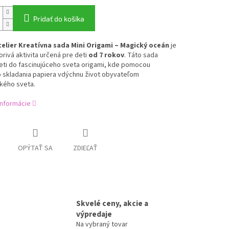
Pridať do košíka
elier Kreatívna sada Mini Origami – Magický oceán
je
orivá aktivita určená pre deti
od 7 rokov
. Táto sada
eti do fascinujúceho sveta origami, kde pomocou
 skladania papiera vdýchnu život obyvateľom
ého sveta.
informácie
OPÝTAŤ SA
ZDIEĽAŤ
Skvelé ceny, akcie a
výpredaje
Na vybraný tovar