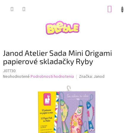
Prejsť
NÁKUP
na
obsah
KOŠÍK
Janod Atelier Sada Mini Origami
papierové skladačky Ryby
J07730
Priemerné
Neohodnotené
Podrobnosti hodnotenia
Značka:
Janod
hodnotenie
produktu
je
0,0
z
5
hviezdičiek.