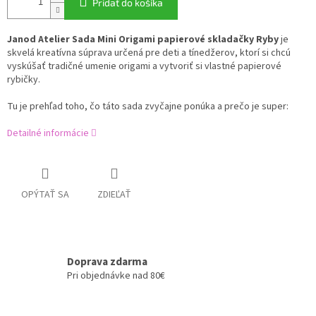
Pridať do košíka
Janod Atelier Sada Mini Origami papierové skladačky Ryby
je
skvelá kreatívna súprava určená pre deti a tínedžerov, ktorí si chcú
vyskúšať tradičné umenie origami a vytvoriť si vlastné papierové
rybičky.
Tu je prehľad toho, čo táto sada zvyčajne ponúka a prečo je super:
Detailné informácie
OPÝTAŤ SA
ZDIEĽAŤ
Doprava zdarma
Pri objednávke nad 80€