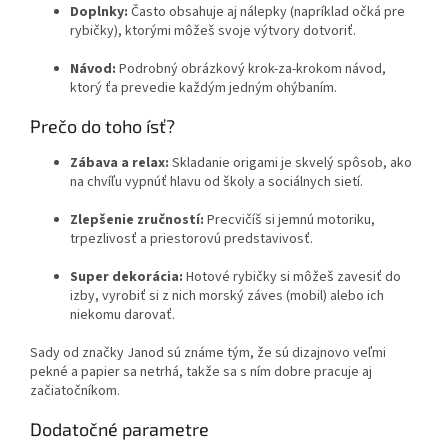
Doplnky:
Často obsahuje aj nálepky (napríklad očká pre
rybičky), ktorými môžeš svoje výtvory dotvoriť.
Návod:
Podrobný obrázkový krok-za-krokom návod,
ktorý ťa prevedie každým jedným ohýbaním.
Prečo do toho ísť?
Zábava a relax:
Skladanie origami je skvelý spôsob, ako
na chvíľu vypnúť hlavu od školy a sociálnych sietí.
Zlepšenie zručností:
Precvičíš si jemnú motoriku,
trpezlivosť a priestorovú predstavivosť.
Super dekorácia:
Hotové rybičky si môžeš zavesiť do
izby, vyrobiť si z nich morský záves (mobil) alebo ich
niekomu darovať.
Sady od značky Janod sú známe tým, že sú dizajnovo veľmi
pekné a papier sa netrhá, takže sa s ním dobre pracuje aj
začiatočníkom.
Dodatočné parametre