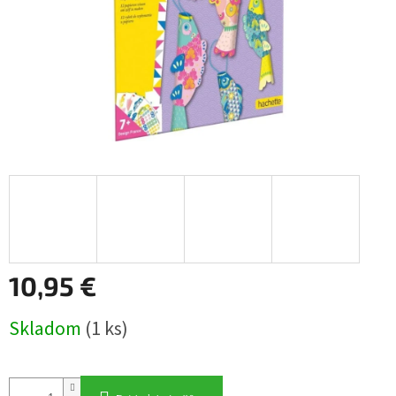
10,95 €
Jednotková
Skladom
(1 ks)
cena: