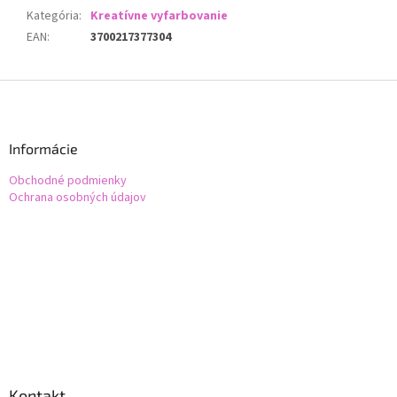
Kategória
:
Kreatívne vyfarbovanie
EAN
:
3700217377304
Z
á
p
ä
Informácie
t
Obchodné podmienky
i
Ochrana osobných údajov
e
Kontakt