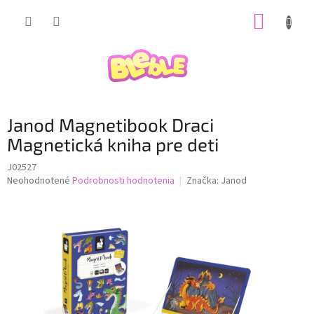
Prejsť
NÁKUP
na
obsah
KOŠÍK
Janod Magnetibook Draci
Magnetická kniha pre deti
J02527
Priemerné
Neohodnotené
Podrobnosti hodnotenia
Značka:
Janod
hodnotenie
produktu
je
0,0
z
5
hviezdičiek.