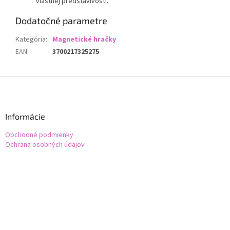
vlastnej predstavivosti.
Dodatočné parametre
Kategória
:
Magnetické hračky
EAN
:
3700217325275
Z
á
p
ä
Informácie
t
Obchodné podmienky
i
Ochrana osobných údajov
e