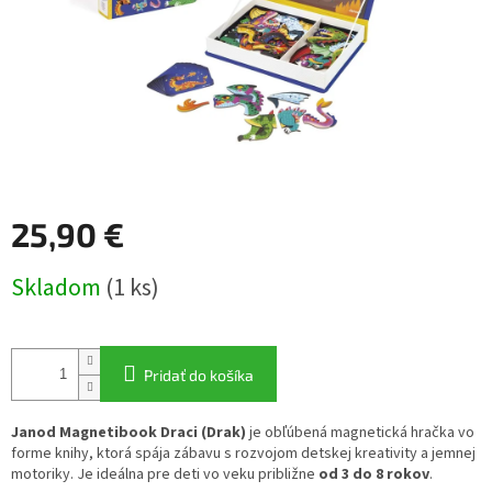
25,90 €
Jednotková
Skladom
(1 ks)
cena:
Pridať do košíka
Janod Magnetibook Draci (Drak)
je obľúbená magnetická hračka vo
forme knihy, ktorá spája zábavu s rozvojom detskej kreativity a jemnej
motoriky. Je ideálna pre deti vo veku približne
od 3 do 8 rokov
.