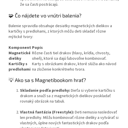
že sa časti postrácajú.
🧩 Čo nájdete vo vnútri balenia?
Balenie spravidla obsahuje desiatky magnetických dielikov a
kartičky s predlohami, z ktorých môžu deti skladať rôzne
mýtické tvory:
Komponent
Popis
Magnetické
Rôzne časti tiel drakov (hlavy, krídla, chvosty,
dieliky
oheň), ktoré sa dajú ľubovoľne kombinovať.
Kartičky s
Karty s obrázkami drakov, ktoré slúžia ako návod
predlohami
na zloženie konkrétneho tvora.
💡 Ako sa s Magnetibookom hrať?
Skladanie podľa predlohy:
Dieťa si vyberie kartičku s
drakom a snaží sa z magnetických dielikov poskladať
rovnaký obrázok na tabuli.
Vlastná fantázia (Freestyle):
Deti nemusia nasledovať
len predlohy. Môžu kombinovať rôzne dieliky a vytvárať si
vlastných, úplne nových fantastických drakov podľa