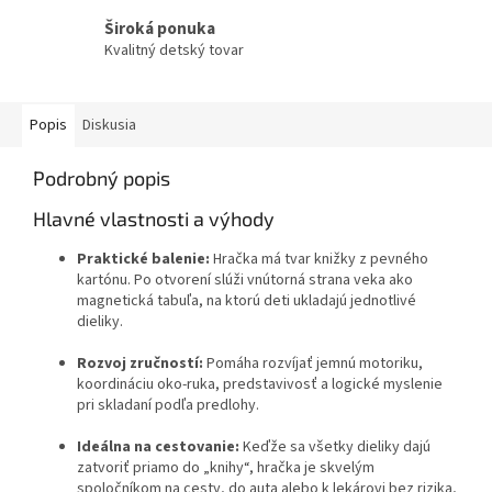
Široká ponuka
Kvalitný detský tovar
Popis
Diskusia
Podrobný popis
Hlavné vlastnosti a výhody
Praktické balenie:
Hračka má tvar knižky z pevného
kartónu. Po otvorení slúži vnútorná strana veka ako
magnetická tabuľa, na ktorú deti ukladajú jednotlivé
dieliky.
Rozvoj zručností:
Pomáha rozvíjať jemnú motoriku,
koordináciu oko-ruka, predstavivosť a logické myslenie
pri skladaní podľa predlohy.
Ideálna na cestovanie:
Keďže sa všetky dieliky dajú
zatvoriť priamo do „knihy“, hračka je skvelým
spoločníkom na cesty, do auta alebo k lekárovi bez rizika,