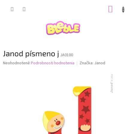
Prejsť
NÁKUP
na
obsah
KOŠÍK
Janod písmeno j
JA0100
Priemerné
Neohodnotené
Podrobnosti hodnotenia
Značka:
Janod
hodnotenie
produktu
je
0,0
z
5
hviezdičiek.