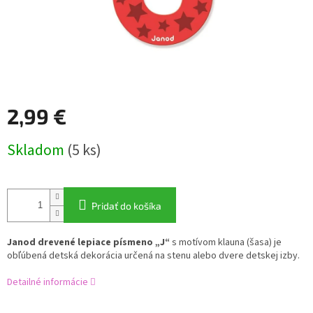
2,99 €
Jednotková
Skladom
(5 ks)
cena:
Pridať do košíka
Janod drevené lepiace písmeno „J“
s motívom klauna (šasa) je
obľúbená detská dekorácia určená na stenu alebo dvere detskej izby.
Detailné informácie