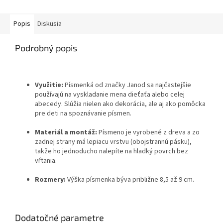
Popis
Diskusia
Podrobný popis
Využitie:
Písmenká od značky Janod sa najčastejšie
používajú na vyskladanie mena dieťaťa alebo celej
abecedy. Slúžia nielen ako dekorácia, ale aj ako pomôcka
pre deti na spoznávanie písmen.
Materiál a montáž:
Písmeno je vyrobené z dreva a zo
zadnej strany má lepiacu vrstvu (obojstrannú pásku),
takže ho jednoducho nalepíte na hladký povrch bez
vŕtania.
Rozmery:
Výška písmenka býva približne 8,5 až 9 cm.
Dodatočné parametre