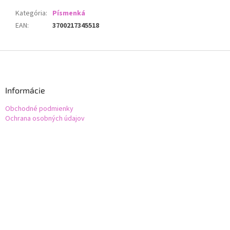
Kategória
:
Písmenká
EAN
:
3700217345518
Z
á
p
ä
Informácie
t
Obchodné podmienky
i
Ochrana osobných údajov
e