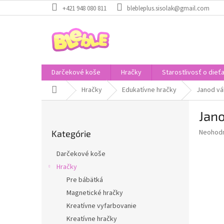
Prejsť
+421 948 080 811
blebleplus.sisolak@gmail.com
na
obsah
Darčekové koše
Hračky
Starostlivosť o dieť
Domov
Hračky
Edukatívne hračky
Janod vá
B
Jano
o
Preskočiť
č
Priemer
Neohod
Kategórie
kategórie
n
hodnote
ý
produkt
Darčekové koše
p
je
Hračky
0,0
a
z
Pre bábätká
n
5
e
Magnetické hračky
hviezdič
l
Kreatívne vyfarbovanie
Kreatívne hračky