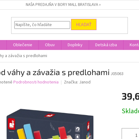
NAŠA PREDAJŇA V BORY MALL BRATISLAVA »
HĽADAŤ
a
Oblečenie
Obuv
Doplnky
Detská izba
Kont
hy a závažia s predlohami
d váhy a závažia s predlohami
J05063
né
notené
Podrobnosti hodnotenia
Značka:
Janod
nie
39,
u
Jednotk
Skla
cena:
iek.