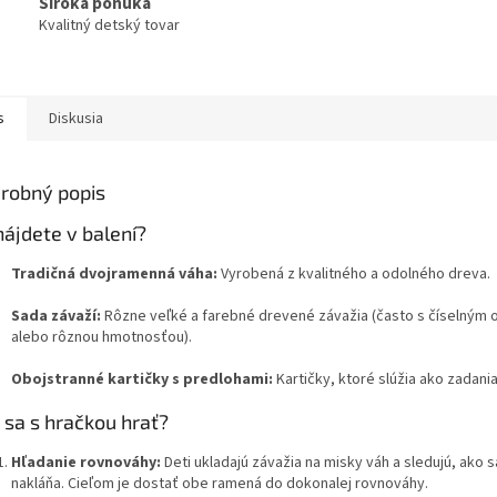
Široká ponuka
Kvalitný detský tovar
s
Diskusia
robný popis
nájdete v balení?
Tradičná dvojramenná váha:
Vyrobená z kvalitného a odolného dreva.
Sada závaží:
Rôzne veľké a farebné drevené závažia (často s číselným
alebo rôznou hmotnosťou).
Obojstranné kartičky s predlohami:
Kartičky, ktoré slúžia ako zadania
 sa s hračkou hrať?
Hľadanie rovnováhy:
Deti ukladajú závažia na misky váh a sledujú, ako 
nakláňa. Cieľom je dostať obe ramená do dokonalej rovnováhy.