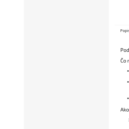
Popi
Pod
Čo 
Ako