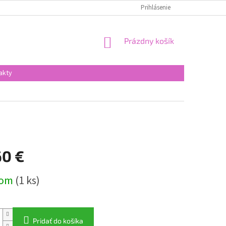
Prihlásenie
NÁKUPNÝ
Prázdny košík
KOŠÍK
akty
60 €
ová
dom
(1 ks)
Pridať do košíka