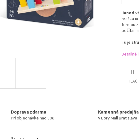
Janod vá
hračka ur
formou z
počítania
Tu je str
Detailné 
TLAČ
Doprava zdarma
Kamenná predajňa
Pri objednávke nad 80€
V Bory Mall Bratislava