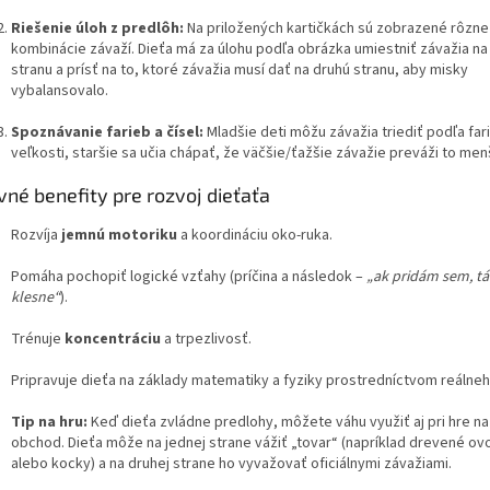
Riešenie úloh z predlôh:
Na priložených kartičkách sú zobrazené rôzne
kombinácie závaží. Dieťa má za úlohu podľa obrázka umiestniť závažia na
stranu a prísť na to, ktoré závažia musí dať na druhú stranu, aby misky
vybalansovalo.
Spoznávanie farieb a čísel:
Mladšie deti môžu závažia triediť podľa far
veľkosti, staršie sa učia chápať, že väčšie/ťažšie závažie preváži to men
vné benefity pre rozvoj dieťaťa
Rozvíja
jemnú motoriku
a koordináciu oko-ruka.
Pomáha pochopiť logické vzťahy (príčina a následok –
„ak pridám sem, tá
klesne“
).
Trénuje
koncentráciu
a trpezlivosť.
Pripravuje dieťa na základy matematiky a fyziky prostredníctvom reálneh
Tip na hru:
Keď dieťa zvládne predlohy, môžete váhu využiť aj pri hre na
obchod. Dieťa môže na jednej strane vážiť „tovar“ (napríklad drevené ov
alebo kocky) a na druhej strane ho vyvažovať oficiálnymi závažiami.