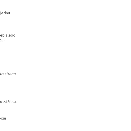
 jednu
ieb alebo
šie.
to strana
o zážitku.
ocie