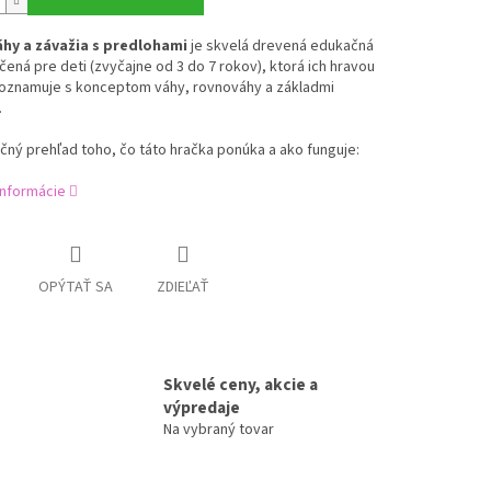
hy a závažia s predlohami
je skvelá drevená edukačná
čená pre deti (zvyčajne od 3 do 7 rokov), ktorá ich hravou
oznamuje s konceptom váhy, rovnováhy a základmi
.
učný prehľad toho, čo táto hračka ponúka a ako funguje:
informácie
OPÝTAŤ SA
ZDIEĽAŤ
Skvelé ceny, akcie a
výpredaje
Na vybraný tovar