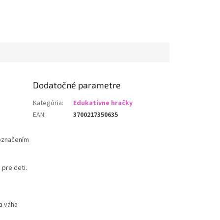
Dodatočné parametre
Kategória
:
Edukatívne hračky
EAN
:
3700217350635
 označením
 pre deti.
sa váha