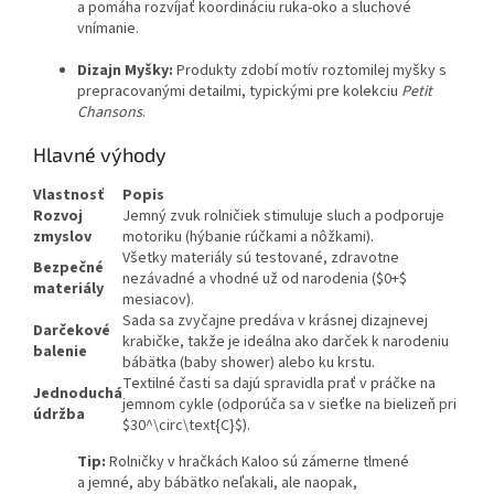
a pomáha rozvíjať koordináciu ruka-oko a sluchové
vnímanie.
Dizajn Myšky:
Produkty zdobí motív roztomilej myšky s
prepracovanými detailmi, typickými pre kolekciu
Petit
Chansons
.
Hlavné výhody
Vlastnosť
Popis
Rozvoj
Jemný zvuk rolničiek stimuluje sluch a podporuje
zmyslov
motoriku (hýbanie rúčkami a nôžkami).
Všetky materiály sú testované, zdravotne
Bezpečné
nezávadné a vhodné už od narodenia (
$0+$
materiály
mesiacov).
Sada sa zvyčajne predáva v krásnej dizajnevej
Darčekové
krabičke, takže je ideálna ako darček k narodeniu
balenie
bábätka (baby shower) alebo ku krstu.
Textilné časti sa dajú spravidla prať v práčke na
Jednoduchá
jemnom cykle (odporúča sa v sieťke na bielizeň pri
údržba
$30^\circ\text{C}$
).
Tip:
Rolničky v hračkách Kaloo sú zámerne tlmené
a jemné, aby bábätko neľakali, ale naopak,