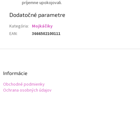
príjemne upokojovali.
Dodatočné parametre
Kategória
:
Mojkáčiky
EAN
:
3666502100111
Z
á
p
ä
Informácie
t
Obchodné podmienky
i
Ochrana osobných údajov
e