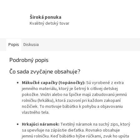
Široká ponuka
Kvalitný detský tovar
Popis
Diskusia
Podrobný popis
Čo sada zvyčajne obsahuje?
Mäkučké capačky (topánočky):
Sú vyrobené z extra
jemného materiálu, ktorý je šetrný k citlivej detskej
pokožke. Vnútri alebo na špičke majú zabudovanú jemnú
rolničku (hrkálku), ktorá zazvoní pri každom zakopaní
nožičiek. To motivuje bábätko k pohybu a objavovaniu
vlastného tela.
Hrkajúci náramok:
Textilný náramok na suchý zips, ktorý
sa upevňuje na zápästie dieťatka. Rovnako obsahuje
jemnú rolničku. Keď bábätko hýbe rúčkami, zvuk ho upúta