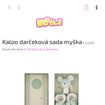
Prejsť
NÁKUP
na
obsah
KOŠÍK
Kaloo darčeková sada myška
K210001
Priemerné
Neohodnotené
Podrobnosti hodnotenia
hodnotenie
produktu
je
0,0
z
5
hviezdičiek.