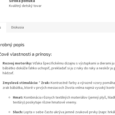
Široká ponuka
Kvalitný detský tovar
s
Diskusia
robný popis
čové vlastnosti a prínosy:
Rozvoj motoriky:
Vďaka špecifickému dizajnu s výstupkami a dierami ju
bábätko dokáže ľahko uchopiť, prekladať si ju z ruky do ruky a neskôr ju g
hádzať.
Zmyslová stimulácia:
*
Zrak:
Kontrastné farby a výrazné vzory pomáhaj
zrak bábätka, ktoré v prvých mesiacoch života vníma najmä vysoký kontr
Hmat:
Kombinácia rôznych textilných materiálov (jemný plyš, hladk
textúry) poskytuje rôzne hmatové vnemy.
Sluch:
Lopta v sebe často ukrýva jemné zvukové prvky (napr. hrká