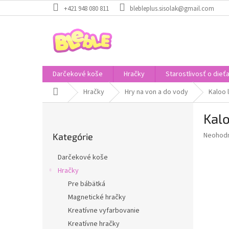
Prejsť
+421 948 080 811
blebleplus.sisolak@gmail.com
na
obsah
Darčekové koše
Hračky
Starostlivosť o dieť
Domov
Hračky
Hry na von a do vody
Kaloo 
B
Kalo
o
Preskočiť
č
Priemer
Neohod
Kategórie
kategórie
n
hodnote
ý
produkt
Darčekové koše
p
je
Hračky
0,0
a
z
Pre bábätká
n
5
e
Magnetické hračky
hviezdič
l
Kreatívne vyfarbovanie
Kreatívne hračky