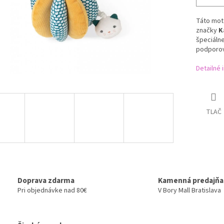
Táto moto
značky
K
špeciálne
podporov
Detailné 
TLAČ
Doprava zdarma
Kamenná predajňa
Pri objednávke nad 80€
V Bory Mall Bratislava