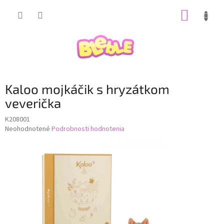
Prejsť
NÁKUP
na
obsah
KOŠÍK
Kaloo mojkáčik s hryzátkom
veverička
K208001
Priemerné
Neohodnotené
Podrobnosti hodnotenia
hodnotenie
produktu
je
0,0
z
5
hviezdičiek.