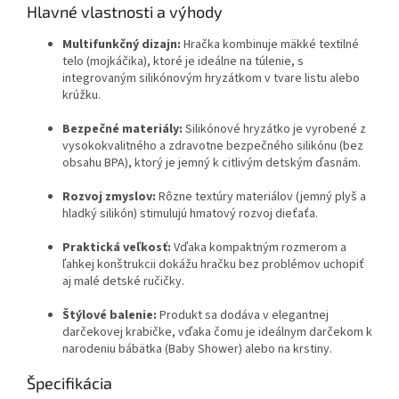
Hlavné vlastnosti a výhody
Multifunkčný dizajn:
Hračka kombinuje mäkké textilné
telo (mojkáčika), ktoré je ideálne na túlenie, s
integrovaným silikónovým hryzátkom v tvare listu alebo
krúžku.
Bezpečné materiály:
Silikónové hryzátko je vyrobené z
vysokokvalitného a zdravotne bezpečného silikónu (bez
obsahu BPA), ktorý je jemný k citlivým detským ďasnám.
Rozvoj zmyslov:
Rôzne textúry materiálov (jemný plyš a
hladký silikón) stimulujú hmatový rozvoj dieťaťa.
Praktická veľkosť:
Vďaka kompaktným rozmerom a
ľahkej konštrukcii dokážu hračku bez problémov uchopiť
aj malé detské ručičky.
Štýlové balenie:
Produkt sa dodáva v elegantnej
darčekovej krabičke, vďaka čomu je ideálnym darčekom k
narodeniu bábätka (Baby Shower) alebo na krstiny.
Špecifikácia