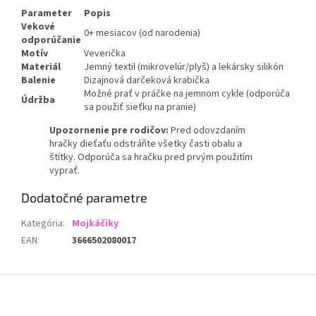
Parameter
Popis
Vekové
0+ mesiacov (od narodenia)
odporúčanie
Motív
Veverička
Materiál
Jemný textil (mikrovelúr/plyš) a lekársky silikón
Balenie
Dizajnová darčeková krabička
Možné prať v práčke na jemnom cykle (odporúča
Údržba
sa použiť sieťku na pranie)
Upozornenie pre rodičov:
Pred odovzdaním
hračky dieťaťu odstráňte všetky časti obalu a
štítky. Odporúča sa hračku pred prvým použitím
vyprať.
Dodatočné parametre
Kategória
:
Mojkáčiky
EAN
:
3666502080017
Z
á
p