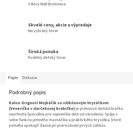
V Bory Mall Bratislava
Skvelé ceny, akcie a výpredaje
Na vybraný tovar
Široká ponuka
Kvalitný detský tovar
Popis
Diskusia
Podrobný popis
Kaloo Grignoti Mojkáčik so silikónovým hryzátkom
(Veverička v darčekovej krabičke)
je prémiová detská hračka
navrhnutá špeciálne pre najmenšie deti od narodenia. Spája v
sebe funkciu jemného maznáčika a praktického hryzátka, ktoré
pomáha upokojiť ďasná pri prerezávaní prvých zúbkov.