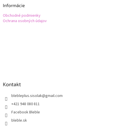
ä
Informácie
t
Obchodné podmienky
i
Ochrana osobných údajov
e
Kontakt
blebleplus.sisolak
@
gmail.com
+421 948 080 811
Facebook Bleble
bleble.sk