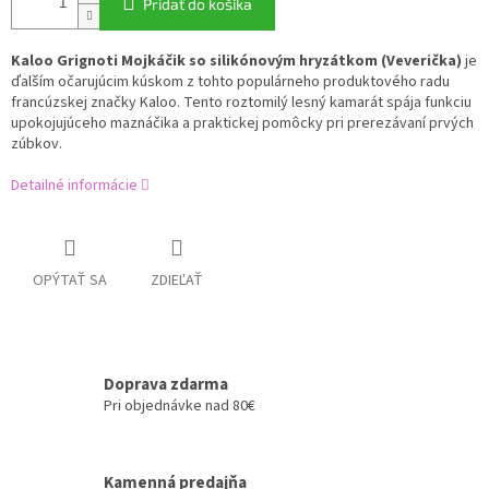
Pridať do košíka
Kaloo Grignoti Mojkáčik so silikónovým hryzátkom (Veverička)
je
ďalším očarujúcim kúskom z tohto populárneho produktového radu
francúzskej značky Kaloo. Tento roztomilý lesný kamarát spája funkciu
upokojujúceho maznáčika a praktickej pomôcky pri prerezávaní prvých
zúbkov.
Detailné informácie
OPÝTAŤ SA
ZDIEĽAŤ
Doprava zdarma
Pri objednávke nad 80€
Kamenná predajňa