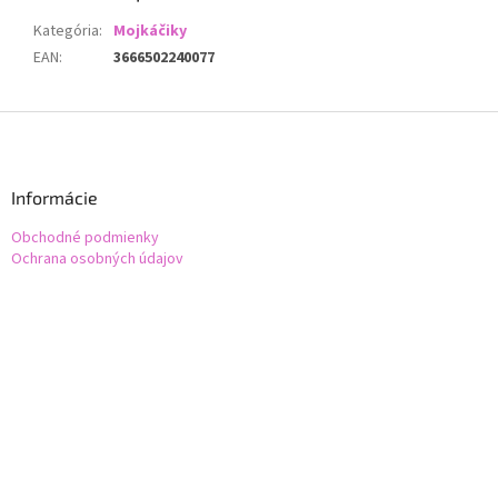
Kategória
:
Mojkáčiky
EAN
:
3666502240077
Z
á
p
ä
Informácie
t
Obchodné podmienky
i
Ochrana osobných údajov
e