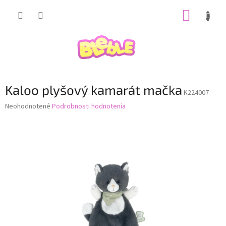
Prejsť
NÁKUP
na
obsah
KOŠÍK
Kaloo plyšový kamarát mačka
K224007
Priemerné
Neohodnotené
Podrobnosti hodnotenia
hodnotenie
produktu
je
0,0
z
5
hviezdičiek.