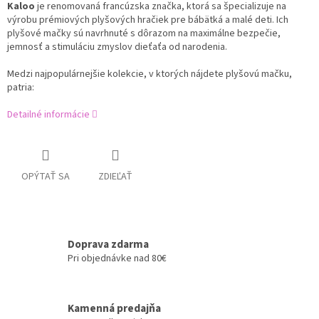
Kaloo
je renomovaná francúzska značka, ktorá sa špecializuje na
výrobu prémiových plyšových hračiek pre bábätká a malé deti. Ich
plyšové mačky sú navrhnuté s dôrazom na maximálne bezpečie,
jemnosť a stimuláciu zmyslov dieťaťa od narodenia.
Medzi najpopulárnejšie kolekcie, v ktorých nájdete plyšovú mačku,
patria:
Detailné informácie
OPÝTAŤ SA
ZDIEĽAŤ
Doprava zdarma
Pri objednávke nad 80€
Kamenná predajňa