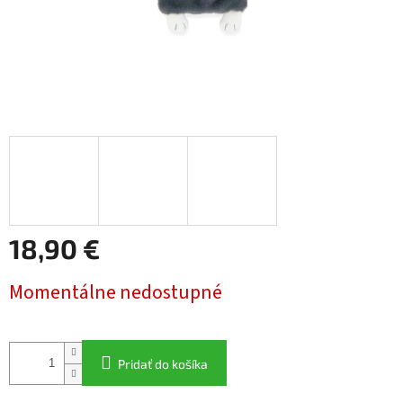
18,90 €
Jednotková
Momentálne nedostupné
cena:
Pridať do košíka