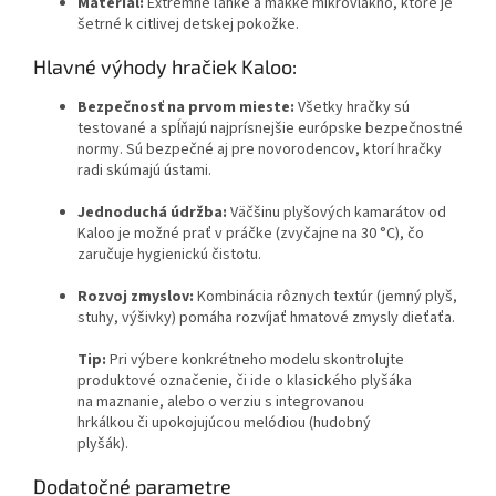
Materiál:
Extrémne ľahké a mäkké mikrovlákno, ktoré je
šetrné k citlivej detskej pokožke.
Hlavné výhody hračiek Kaloo:
Bezpečnosť na prvom mieste:
Všetky hračky sú
testované a spĺňajú najprísnejšie európske bezpečnostné
normy. Sú bezpečné aj pre novorodencov, ktorí hračky
radi skúmajú ústami.
Jednoduchá údržba:
Väčšinu plyšových kamarátov od
Kaloo je možné prať v práčke (zvyčajne na 30 °C), čo
zaručuje hygienickú čistotu.
Rozvoj zmyslov:
Kombinácia rôznych textúr (jemný plyš,
stuhy, výšivky) pomáha rozvíjať hmatové zmysly dieťaťa.
Tip:
Pri výbere konkrétneho modelu skontrolujte
produktové označenie, či ide o klasického plyšáka
na maznanie, alebo o verziu s integrovanou
hrkálkou či upokojujúcou melódiou (hudobný
plyšák).
Dodatočné parametre