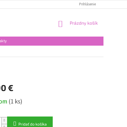
Prihlásenie
NÁKUPNÝ
Prázdny košík
KOŠÍK
akty
90 €
ová
dom
(1 ks)
Pridať do košíka