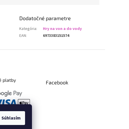
Dodatočné parametre
Kategória
:
Hry na von a do vody
EAN
:
6973383151574
 platby
Facebook
Súhlasím