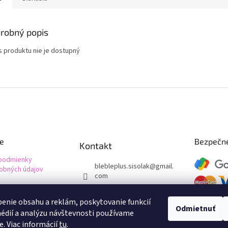
robný popis
s produktu nie je dostupný
ie
Bezpečné
Kontakt
podmienky
blebleplus.sisolak
@
gmail.
obných údajov
com
+421 948 080 811
enie obsahu a reklám, poskytovanie funkcií
Facebook Bleble
Odmietnuť
édií a analýzu návštevnosti používame
bleble.sk
e. Viac informácií
tu
.