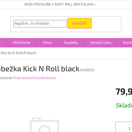
NAŠA PREDAJŇA V BORY MALL BRATISLAVA »
HĽADAŤ
a
Oblečenie
Obuv
Doplnky
Detská izba
Kont
žka Kick N Roll black
bežka Kick N Roll black
KO0550
né
notené
Podrobnosti hodnotenia
nie
79,
u
Jednotk
Skla
cena:
iek.