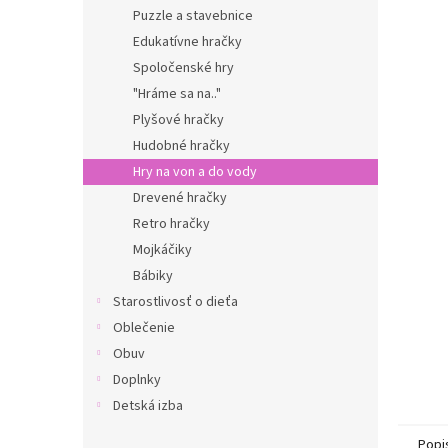
Puzzle a stavebnice
Edukatívne hračky
Spoločenské hry
"Hráme sa na.."
Plyšové hračky
Hudobné hračky
Hry na von a do vody
Drevené hračky
Retro hračky
Mojkáčiky
Bábiky
Starostlivosť o dieťa
Oblečenie
Obuv
Doplnky
Detská izba
Popi