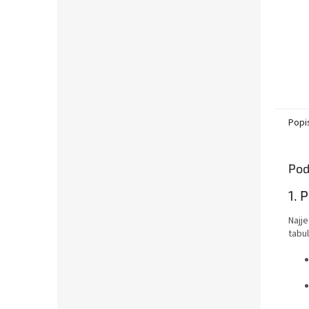
Popi
Pod
1. 
Najj
tabul