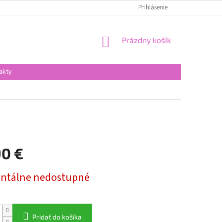
Prihlásenie
NÁKUPNÝ
Prázdny košík
KOŠÍK
akty
90 €
ová
tálne nedostupné
Pridať do košíka