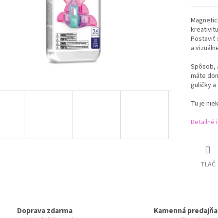
Magnetic
kreativit
Postaviť 
a vizuáln
Spôsob, a
máte dom
guličky a 
Tu je niek
Detailné 
TLAČ
Doprava zdarma
Kamenná predajňa