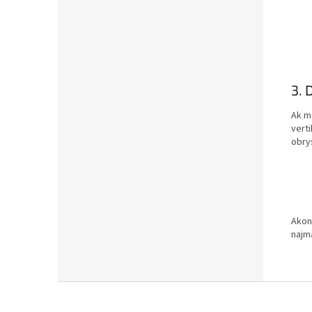
3. 
Ak m
verti
obry
Akon
najmä
Z
á