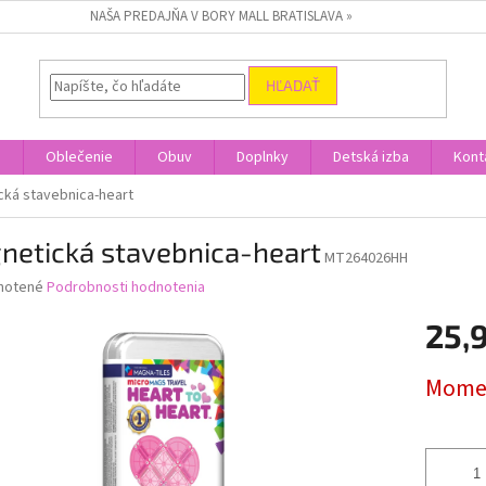
NAŠA PREDAJŇA V BORY MALL BRATISLAVA »
HĽADAŤ
a
Oblečenie
Obuv
Doplnky
Detská izba
Kont
cká stavebnica-heart
netická stavebnica-heart
MT264026HH
né
notené
Podrobnosti hodnotenia
nie
25,
u
Jednotk
Momen
cena:
iek.