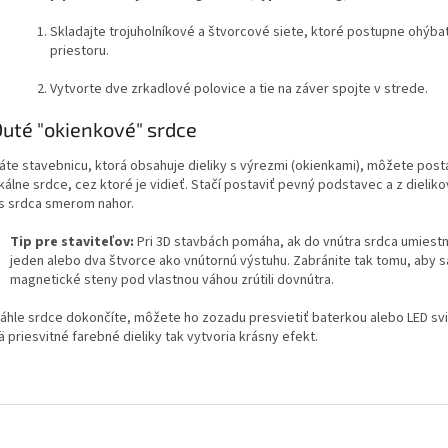
Skladajte trojuholníkové a štvorcové siete, ktoré postupne ohýba
priestoru.
Vytvorte dve zrkadlové polovice a tie na záver spojte v strede.
Duté "okienkové" srdce
áte stavebnicu, ktorá obsahuje dieliky s výrezmi (okienkami), môžete post
kálne srdce, cez ktoré je vidieť. Stačí postaviť pevný podstavec a z dieliko
s srdca smerom nahor.
Tip pre staviteľov:
Pri 3D stavbách pomáha, ak do vnútra srdca umiestn
jeden alebo dva štvorce ako vnútornú výstuhu. Zabránite tak tomu, aby s
magnetické steny pod vlastnou váhou zrútili dovnútra.
áhle srdce dokončíte, môžete ho zozadu presvietiť baterkou alebo LED sv
 priesvitné farebné dieliky tak vytvoria krásny efekt.