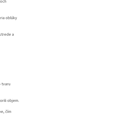
roch
ria oblúky
strede a
 tvaru
rili objem.
be, čím