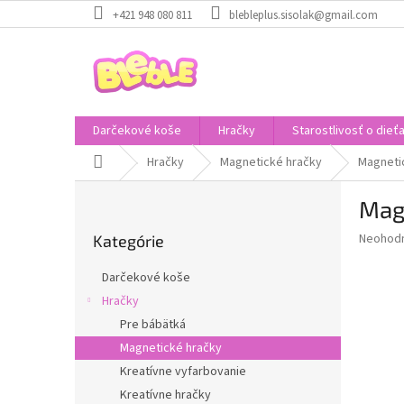
Prejsť
+421 948 080 811
blebleplus.sisolak@gmail.com
na
obsah
Darčekové koše
Hračky
Starostlivosť o dieť
Domov
Hračky
Magnetické hračky
Magneti
B
Mag
o
Preskočiť
č
Priemer
Neohod
Kategórie
kategórie
n
hodnote
ý
produkt
Darčekové koše
p
je
Hračky
0,0
a
z
Pre bábätká
n
5
e
Magnetické hračky
hviezdič
l
Kreatívne vyfarbovanie
Kreatívne hračky