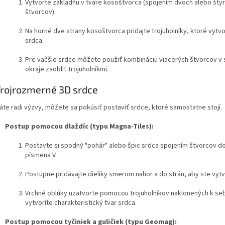
Vytvorte základňu v tvare kosoštvorca (spojením dvoch alebo šty
štvorcov).
Na horné dve strany kosoštvorca pridajte trojuholníky, ktoré vytvo
srdca.
Pre väčšie srdce môžete použiť kombináciu viacerých štvorcov v 
okraje zaobliť trojuholníkmi.
Trojrozmerné 3D srdce
áte radi výzvy, môžete sa pokúsiť postaviť srdce, ktoré samostatne stojí.
Postup pomocou dlaždíc (typu Magna-Tiles):
Postavte si spodný "pohár" alebo špic srdca spojením štvorcov do
písmena V.
Postupne pridávajte dieliky smerom nahor a do strán, aby ste vytvo
Vrchné oblúky uzatvorte pomocou trojuholníkov naklonených k se
vytvoríte charakteristický tvar srdca.
Postup pomocou tyčiniek a guličiek (typu Geomag):