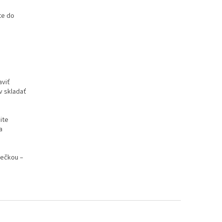
te do
aviť
v skladať
ite
a
iečkou –