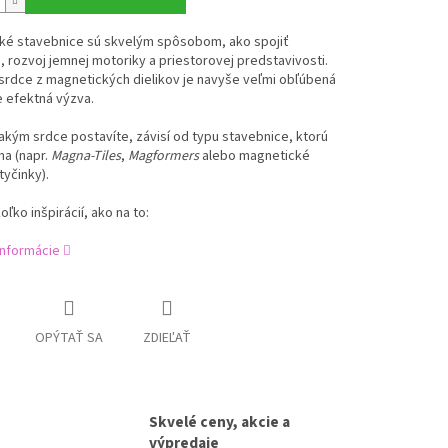
ké stavebnice sú skvelým spôsobom, ako spojiť
u, rozvoj jemnej motoriky a priestorovej predstavivosti.
srdce z magnetických dielikov je navyše veľmi obľúbená
e efektná výzva.
kým srdce postavíte, závisí od typu stavebnice, ktorú
a (napr.
Magna-Tiles
,
Magformers
alebo magnetické
tyčinky).
oľko inšpirácií, ako na to:
informácie
OPÝTAŤ SA
ZDIEĽAŤ
Skvelé ceny, akcie a
výpredaje