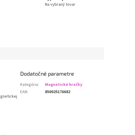
Na vybraný tovar
Dodatočné parametre
Kategória
:
Magnetické hračky
EAN
:
850025176682
agnetickej