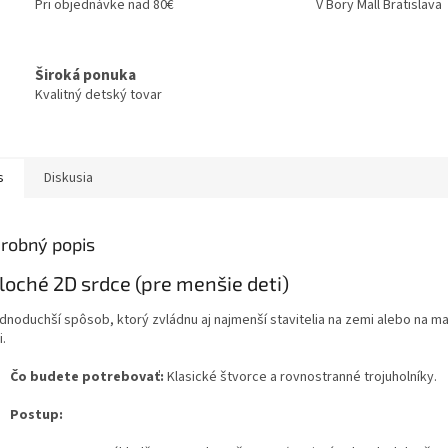
Pri objednávke nad 80€
V Bory Mall Bratislava
Široká ponuka
Kvalitný detský tovar
s
Diskusia
robný popis
Ploché 2D srdce (pre menšie deti)
ednoduchší spôsob, ktorý zvládnu aj najmenší stavitelia na zemi alebo na m
i.
Čo budete potrebovať:
Klasické štvorce a rovnostranné trojuholníky.
Postup: