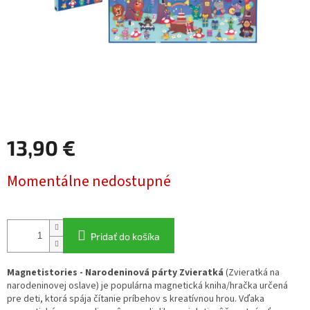
13,90 €
Jednotková
Momentálne nedostupné
cena:
Pridať do košíka
Magnetistories - Narodeninová párty Zvieratká
(Zvieratká na
narodeninovej oslave) je populárna magnetická kniha/hračka určená
pre deti, ktorá spája čítanie príbehov s kreatívnou hrou. Vďaka