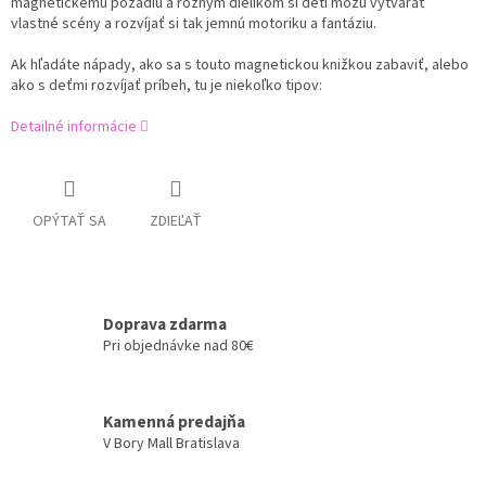
magnetickému pozadiu a rôznym dielikom si deti môžu vytvárať
vlastné scény a rozvíjať si tak jemnú motoriku a fantáziu.
Ak hľadáte nápady, ako sa s touto magnetickou knižkou zabaviť, alebo
ako s deťmi rozvíjať príbeh, tu je niekoľko tipov:
Detailné informácie
OPÝTAŤ SA
ZDIEĽAŤ
Doprava zdarma
Pri objednávke nad 80€
Kamenná predajňa
V Bory Mall Bratislava