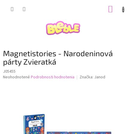
Prejsť
NÁKUP
na
obsah
KOŠÍK
Magnetistories - Narodeninová
párty Zvieratká
J05455
Priemerné
Neohodnotené
Podrobnosti hodnotenia
Značka:
Janod
hodnotenie
produktu
je
0,0
z
5
hviezdičiek.