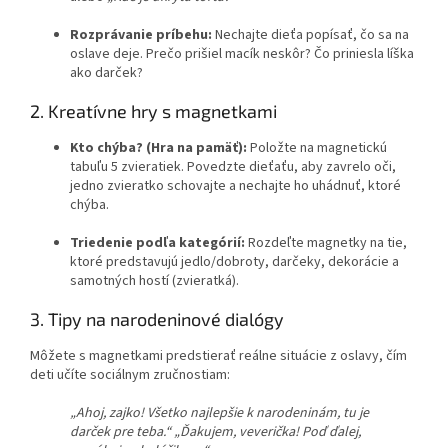
Rozprávanie príbehu:
Nechajte dieťa popísať, čo sa na
oslave deje. Prečo prišiel macík neskôr? Čo priniesla líška
ako darček?
2. Kreatívne hry s magnetkami
Kto chýba? (Hra na pamäť):
Položte na magnetickú
tabuľu 5 zvieratiek. Povedzte dieťaťu, aby zavrelo oči,
jedno zvieratko schovajte a nechajte ho uhádnuť, ktoré
chýba.
Triedenie podľa kategórií:
Rozdeľte magnetky na tie,
ktoré predstavujú jedlo/dobroty, darčeky, dekorácie a
samotných hostí (zvieratká).
3. Tipy na narodeninové dialógy
Môžete s magnetkami predstierať reálne situácie z oslavy, čím
deti učíte sociálnym zručnostiam:
„Ahoj, zajko! Všetko najlepšie k narodeninám, tu je
darček pre teba.“
„Ďakujem, veverička! Poď ďalej,