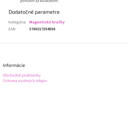
ponúkni sa koláčikom.“
Dodatočné parametre
Kategória
:
Magnetické hračky
EAN
:
3700217354558
Z
á
p
ä
Informácie
t
Obchodné podmienky
i
Ochrana osobných údajov
e