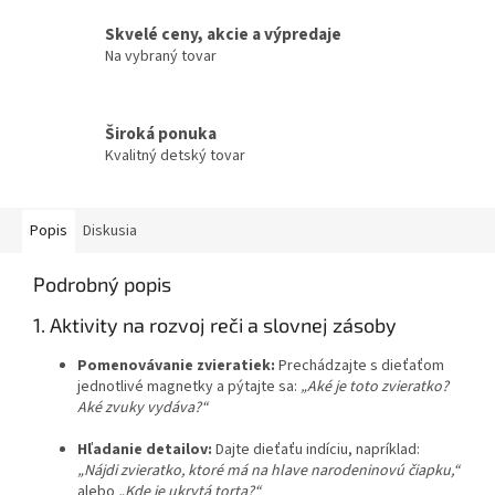
Skvelé ceny, akcie a výpredaje
Na vybraný tovar
Široká ponuka
Kvalitný detský tovar
Popis
Diskusia
Podrobný popis
1. Aktivity na rozvoj reči a slovnej zásoby
Pomenovávanie zvieratiek:
Prechádzajte s dieťaťom
jednotlivé magnetky a pýtajte sa:
„Aké je toto zvieratko?
Aké zvuky vydáva?“
Hľadanie detailov:
Dajte dieťaťu indíciu, napríklad:
„Nájdi zvieratko, ktoré má na hlave narodeninovú čiapku,“
alebo
„Kde je ukrytá torta?“