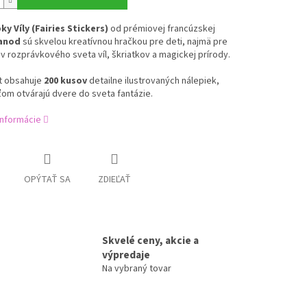
y Víly (Fairies Stickers)
od prémiovej francúzskej
anod
sú skvelou kreatívnou hračkou pre deti, najmä pre
v rozprávkového sveta víl, škriatkov a magickej prírody.
t obsahuje
200 kusov
detailne ilustrovaných nálepiek,
om otvárajú dvere do sveta fantázie.
informácie
OPÝTAŤ SA
ZDIEĽAŤ
Skvelé ceny, akcie a
výpredaje
Na vybraný tovar