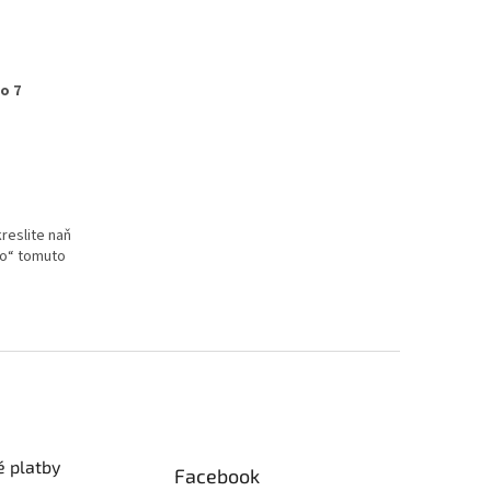
o 7
kreslite naň
lo“ tomuto
 platby
Facebook