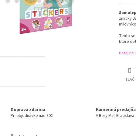
Samolepk
značky
J
milovníko
Tento se
ktoré deť
Detailné 
TLAČ
Doprava zdarma
Kamenná predajňa
Pri objednávke nad 80€
V Bory Mall Bratislava