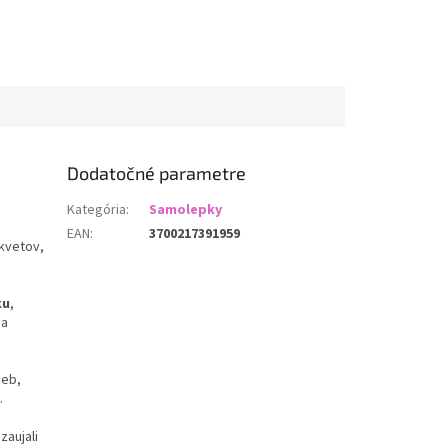
Dodatočné parametre
Kategória
:
Samolepky
EAN
:
3700217391959
 kvetov,
ku
,
 a
ieb,
.
zaujali