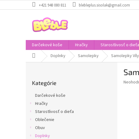
Prejsť
+421 948 080 811
blebleplus.sisolak@gmail.com
na
obsah
Darčekové koše
Hračky
Starostlivosť o dieť
Domov
Doplnky
Samolepky
Samolepky Víly
B
Samo
o
Preskočiť
č
Priemer
Neohod
Kategórie
kategórie
n
hodnote
ý
produkt
Darčekové koše
p
je
Hračky
0,0
a
z
Starostlivosť o dieťa
n
5
e
Oblečenie
hviezdič
l
Obuv
Doplnky