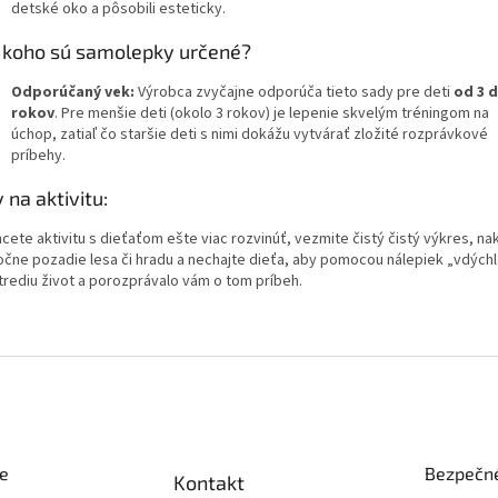
detské oko a pôsobili esteticky.
 koho sú samolepky určené?
Odporúčaný vek:
Výrobca zvyčajne odporúča tieto sady pre deti
od 3 d
rokov
. Pre menšie deti (okolo 3 rokov) je lepenie skvelým tréningom na
úchop, zatiaľ čo staršie deti s nimi dokážu vytvárať zložité rozprávkové
príbehy.
 na aktivitu:
cete aktivitu s dieťaťom ešte viac rozvinúť, vezmite čistý čistý výkres, na
očne pozadie lesa či hradu a nechajte dieťa, aby pomocou nálepiek „vdých
trediu život a porozprávalo vám o tom príbeh.
ie
Bezpečné
Kontakt