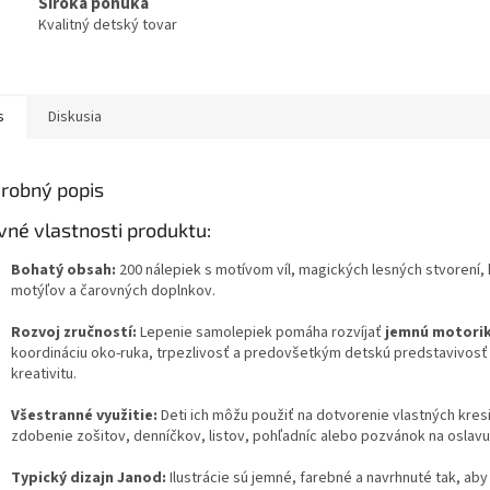
Široká ponuka
Kvalitný detský tovar
s
Diskusia
robný popis
vné vlastnosti produktu:
Bohatý obsah:
200 nálepiek s motívom víl, magických lesných stvorení,
motýľov a čarovných doplnkov.
Rozvoj zručností:
Lepenie samolepiek pomáha rozvíjať
jemnú motori
koordináciu oko-ruka, trpezlivosť a predovšetkým detskú predstavivosť
kreativitu.
Všestranné využitie:
Deti ich môžu použiť na dotvorenie vlastných kres
zdobenie zošitov, denníčkov, listov, pohľadníc alebo pozvánok na oslavu
Typický dizajn Janod:
Ilustrácie sú jemné, farebné a navrhnuté tak, aby 