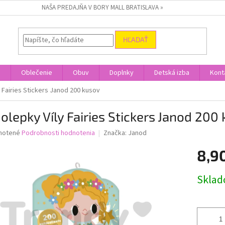
NAŠA PREDAJŇA V BORY MALL BRATISLAVA »
HĽADAŤ
a
Oblečenie
Obuv
Doplnky
Detská izba
Kont
 Fairies Stickers Janod 200 kusov
lepky Víly Fairies Stickers Janod 200
né
notené
Podrobnosti hodnotenia
Značka:
Janod
nie
8,9
u
Jednotk
Skla
cena:
iek.