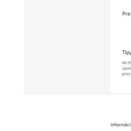
Pre
Tipy
Ak ch
spol
pros
Z
á
p
ä
t
Informác
i