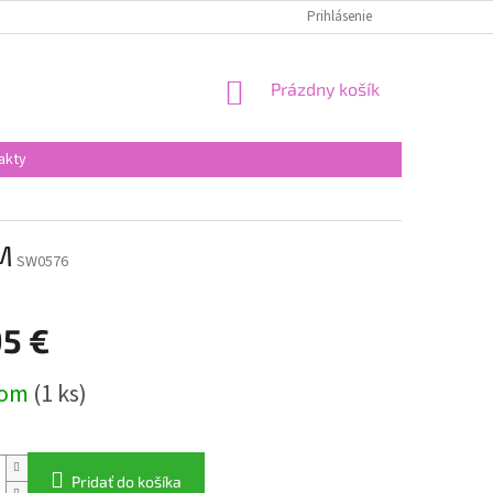
Prihlásenie
NÁKUPNÝ
Prázdny košík
KOŠÍK
akty
M
SW0576
95 €
ová
dom
(1 ks)
Pridať do košíka