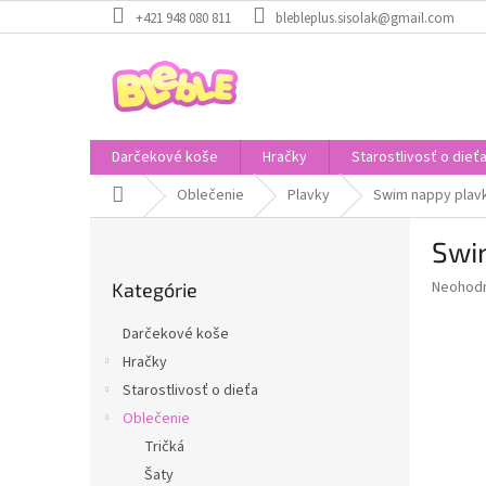
Prejsť
+421 948 080 811
blebleplus.sisolak@gmail.com
na
obsah
Darčekové koše
Hračky
Starostlivosť o dieť
Domov
Oblečenie
Plavky
Swim nappy plav
B
Swi
o
Preskočiť
č
Priemer
Neohod
Kategórie
kategórie
n
hodnote
ý
produkt
Darčekové koše
p
je
Hračky
0,0
a
z
Starostlivosť o dieťa
n
5
e
Oblečenie
hviezdič
l
Tričká
Šaty