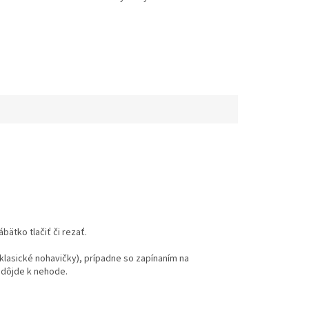
ätko tlačiť či rezať.
lasické nohavičky), prípadne so zapínaním na
 dôjde k nehode.