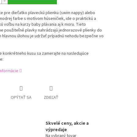
e pre dieťatko plaveckú plienku (swim nappy) alebo
modrej farbe s motívom húseničiek, ide o praktickú a
ú voľbu na kurzy baby plávania aj k moru. Tieto
e použiteľné plavky nahrádzajú jednorazové plienky do
h hlavnou úlohou je udržať prípadnú nehodu bezpečne vo
re konkrétneho kusu sa zamerajte na nasledujúce
e:
informácie
OPÝTAŤ SA
ZDIEĽAŤ
Skvelé ceny, akcie a
výpredaje
Na vybraný tovar