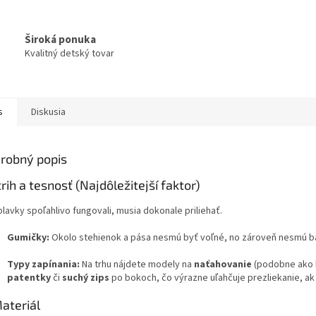
Široká ponuka
Kvalitný detský tovar
s
Diskusia
robný popis
trih a tesnosť (Najdôležitejší faktor)
lavky spoľahlivo fungovali, musia dokonale priliehať.
Gumičky:
Okolo stehienok a pása nesmú byť voľné, no zároveň nesmú báb
Typy zapínania:
Na trhu nájdete modely na
naťahovanie
(podobne ako k
patentky
či
suchý zips
po bokoch, čo výrazne uľahčuje prezliekanie, ak
Materiál