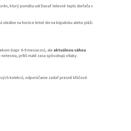
rén, ktorý pomáha udržiavať telesné teplo dieťaťa v
ú ideálne na horúce letné dni na kúpalisku alebo pláži.
vekom (napr. 6-9 mesiacov), ale
aktuálnou váhou
netesnia, príliš malé zasa spôsobujú otlaky.
nových kolekcií, odporúčame zadať presné kľúčové