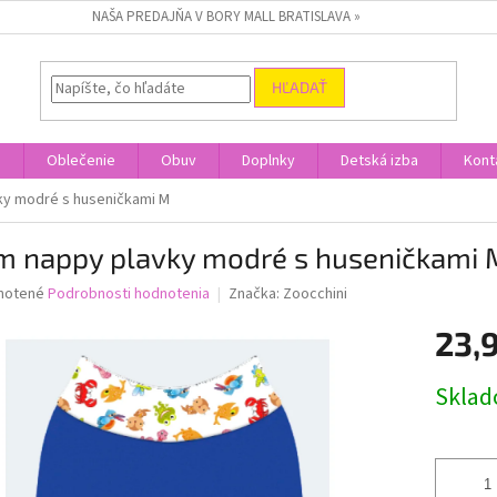
NAŠA PREDAJŇA V BORY MALL BRATISLAVA »
HĽADAŤ
a
Oblečenie
Obuv
Doplnky
Detská izba
Kont
ky modré s huseničkami M
m nappy plavky modré s huseničkami 
né
notené
Podrobnosti hodnotenia
Značka:
Zoocchini
nie
23,
u
Jednotk
Skla
cena:
iek.