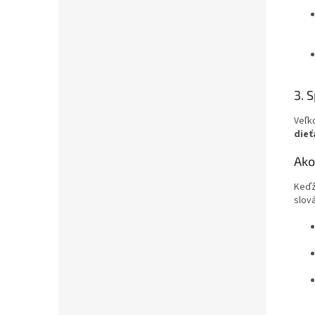
3. 
Veľk
dieť
Ako
Keďž
slov