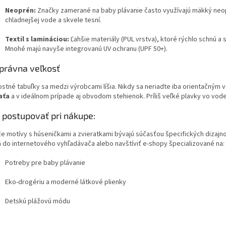
Neoprén:
Značky zamerané na baby plávanie často využívajú mäkký neop
chladnejšej vode a skvele tesní.
Textil s lamináciou:
Ľahšie materiály (PUL vrstva), ktoré rýchlo schnú a s
Mnohé majú navyše integrovanú UV ochranu (UPF 50+).
Správna veľkosť
ostné tabuľky sa medzi výrobcami líšia. Nikdy sa neriadte iba orientačným 
aťa
a v ideálnom prípade aj obvodom stehienok. Príliš veľké plavky vo vode 
 postupovať pri nákupe:
e motívy s húseničkami a zvieratkami bývajú súčasťou špecifických dizaj
á do internetového vyhľadávača alebo navštíviť e-shopy špecializované na:
Potreby pre baby plávanie
Eko-drogériu a moderné látkové plienky
Detskú plážovú módu