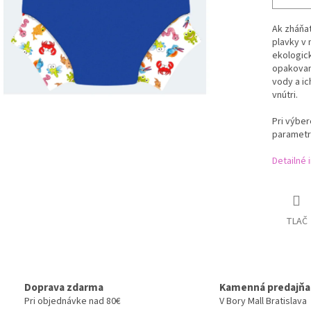
Ak zháňat
plavky v 
ekologick
opakovan
vody a ic
vnútri.
Pri výbe
parametr
Detailné 
TLAČ
Doprava zdarma
Kamenná predajňa
Pri objednávke nad 80€
V Bory Mall Bratislava