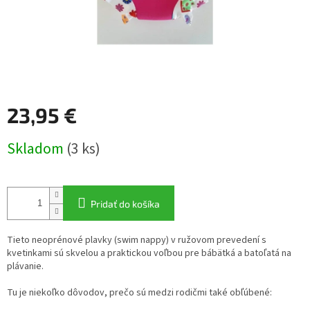
23,95 €
Jednotková
Skladom
(3 ks)
cena:
Pridať do košíka
Tieto neoprénové plavky (swim nappy) v ružovom prevedení s
kvetinkami sú skvelou a praktickou voľbou pre bábätká a batoľatá na
plávanie.
Tu je niekoľko dôvodov, prečo sú medzi rodičmi také obľúbené: