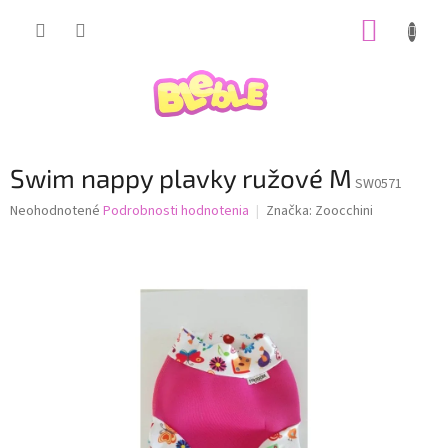
Prejsť
NÁKUP
na
obsah
KOŠÍK
Swim nappy plavky ružové M
SW0571
Priemerné
Neohodnotené
Podrobnosti hodnotenia
Značka:
Zoocchini
hodnotenie
produktu
je
0,0
z
5
hviezdičiek.