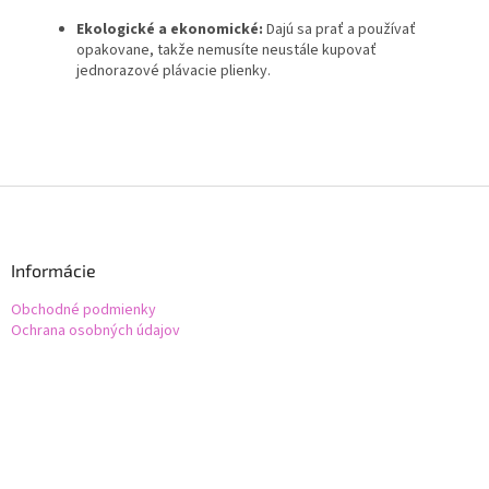
Ekologické a ekonomické:
Dajú sa prať a používať
opakovane, takže nemusíte neustále kupovať
jednorazové plávacie plienky.
Z
á
p
ä
Informácie
t
Obchodné podmienky
i
Ochrana osobných údajov
e