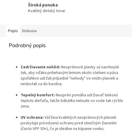
Široká ponuka
Kvalitný detský tovar
Popis
Diskusia
Podrobný popis
Zadržiavanie nehôd:
Neoprénové plavky sú navrhnuté
tak, aby vďaka priliehavým lemom okolo stehien a pása
spoľahlivo udržali prípadné "nehody" vo vnútri plaviek a
nedostali sa do bazéna.
Tepelný komfort:
Neoprén pomáha udržiavať telesnú
teplotu dieťaťa, takže bábätku nebude vo vode tak rýchlo
zima.
UV ochrana:
Väčšina kvalitných neoprénových plaviek
poskytuje prirodzenú ochranu pred slnečným žiarením
(často UPF 50+), čo je ideálne na kúpanie vonku.