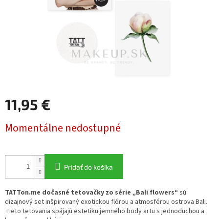
11,95 €
Jednotková
Momentálne nedostupné
cena:
Pridať do košíka
TATTon.me dočasné tetovačky zo série „Bali flowers“
sú
dizajnový set inšpirovaný exotickou flórou a atmosférou ostrova Bali.
Tieto tetovania spájajú estetiku jemného body artu s jednoduchou a