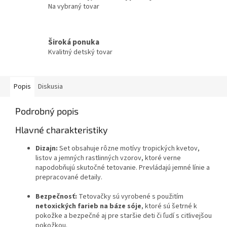
Na vybraný tovar
Široká ponuka
Kvalitný detský tovar
Popis
Diskusia
Podrobný popis
Hlavné charakteristiky
Dizajn:
Set obsahuje rôzne motívy tropických kvetov,
listov a jemných rastlinných vzorov, ktoré verne
napodobňujú skutočné tetovanie. Prevládajú jemné línie a
prepracované detaily.
Bezpečnosť:
Tetovačky sú vyrobené s použitím
netoxických farieb na báze sóje
, ktoré sú šetrné k
pokožke a bezpečné aj pre staršie deti či ľudí s citlivejšou
pokožkou.