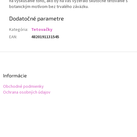
na vyskúšanie toho, ako by na vás vyzeralo skutočné tetovanie s
botanickým motívom bez trvalého záväzku.
Dodatočné parametre
Kategória
:
Tetovačky
EAN
:
4820191131545
Z
á
p
ä
Informácie
t
Obchodné podmienky
i
Ochrana osobných údajov
e