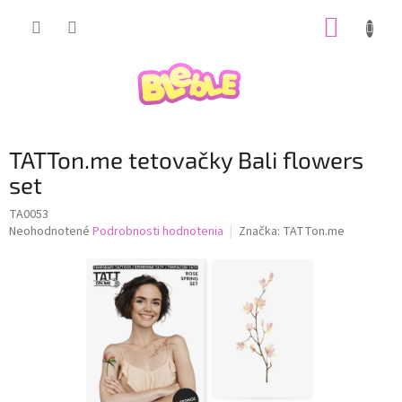
Prejsť
NÁKUP
na
obsah
KOŠÍK
TATTon.me tetovačky Bali flowers
set
TA0053
Priemerné
Neohodnotené
Podrobnosti hodnotenia
Značka:
TATTon.me
hodnotenie
produktu
je
0,0
z
5
hviezdičiek.