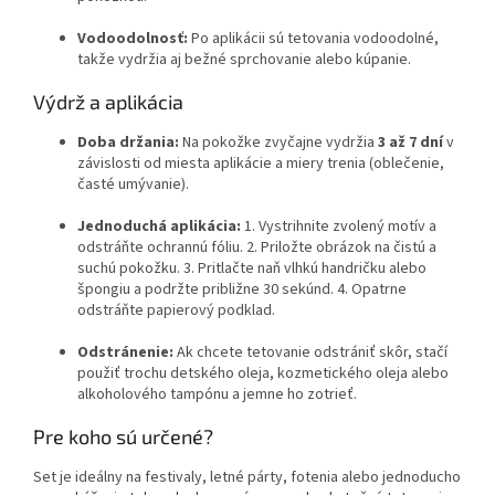
Vodoodolnosť:
Po aplikácii sú tetovania vodoodolné,
takže vydržia aj bežné sprchovanie alebo kúpanie.
Výdrž a aplikácia
Doba držania:
Na pokožke zvyčajne vydržia
3 až 7 dní
v
závislosti od miesta aplikácie a miery trenia (oblečenie,
časté umývanie).
Jednoduchá aplikácia:
1. Vystrihnite zvolený motív a
odstráňte ochrannú fóliu. 2. Priložte obrázok na čistú a
suchú pokožku. 3. Pritlačte naň vlhkú handričku alebo
špongiu a podržte približne 30 sekúnd. 4. Opatrne
odstráňte papierový podklad.
Odstránenie:
Ak chcete tetovanie odstrániť skôr, stačí
použiť trochu detského oleja, kozmetického oleja alebo
alkoholového tampónu a jemne ho zotrieť.
Pre koho sú určené?
Set je ideálny na festivaly, letné párty, fotenia alebo jednoducho