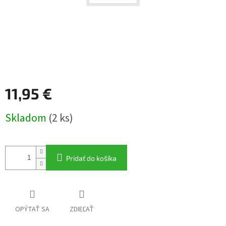
11,95 €
Jednotková
Skladom
(2 ks)
cena:
Pridať do košíka
OPÝTAŤ SA
ZDIEĽAŤ