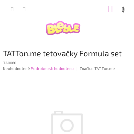
Prejsť
NÁKUP
na
obsah
KOŠÍK
TATTon.me tetovačky Formula set
TA0060
Priemerné
Neohodnotené
Podrobnosti hodnotenia
Značka:
TATTon.me
hodnotenie
produktu
je
0,0
z
5
hviezdičiek.