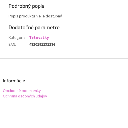
Podrobný popis
Popis produktu nie je dostupný
Dodatočné parametre
Kategória
:
Tetovačky
EAN
:
4820191131286
Z
á
p
ä
Informácie
t
Obchodné podmienky
i
Ochrana osobných údajov
e