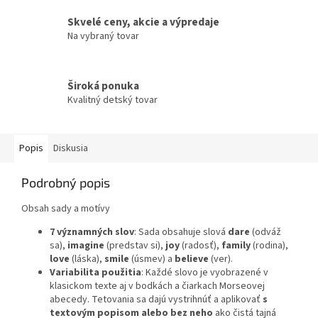
Skvelé ceny, akcie a výpredaje
Na vybraný tovar
Široká ponuka
Kvalitný detský tovar
Popis
Diskusia
Podrobný popis
Obsah sady a motívy
7 významných slov
: Sada obsahuje slová
dare
(odváž
sa),
imagine
(predstav si),
joy
(radosť),
family
(rodina),
love
(láska),
smile
(úsmev) a
believe
(ver).
Variabilita použitia
: Každé slovo je vyobrazené v
klasickom texte aj v bodkách a čiarkach Morseovej
abecedy. Tetovania sa dajú vystrihnúť a aplikovať
s
textovým popisom alebo bez neho
ako čistá tajná