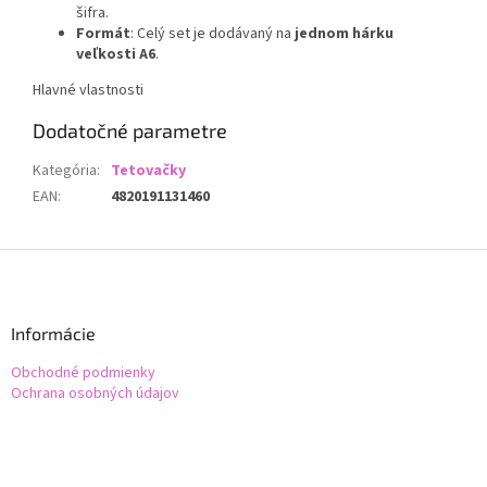
šifra.
Formát
: Celý set je dodávaný na
jednom hárku
veľkosti A6
.
Hlavné vlastnosti
Dodatočné parametre
Kategória
:
Tetovačky
EAN
:
4820191131460
Z
á
p
ä
Informácie
t
Obchodné podmienky
i
Ochrana osobných údajov
e