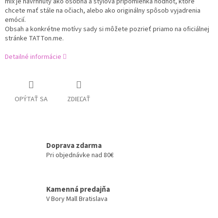
mix je navrhnutý ako osobná a štýlová pripomienka hodnôt, ktoré
chcete mať stále na očiach, alebo ako originálny spôsob vyjadrenia
emócií.
Obsah a konkrétne motívy sady si môžete pozrieť priamo na
oficiálnej
stránke TATTon.me
.
Detailné informácie
OPÝTAŤ SA
ZDIEĽAŤ
Doprava zdarma
Pri objednávke nad 80€
Kamenná predajňa
V Bory Mall Bratislava