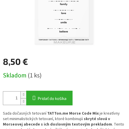
8,50 €
Jednotková
Skladom
(1 ks)
cena:
Pridať do košíka
Sada dočasných tetovaní
TATTon.me Morse Code Mix
je kreatívny
set minimalistických tetovaní, ktoré kombinujú
skryté slová v
Morseovej abecede s ich doslovným textovým prekladom
. Tento