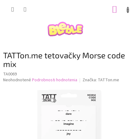
Prejsť
NÁKUP
na
obsah
KOŠÍK
TATTon.me tetovačky Morse code
mix
TA0069
Priemerné
Neohodnotené
Podrobnosti hodnotenia
Značka:
TATTon.me
hodnotenie
produktu
je
0,0
z
5
hviezdičiek.