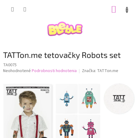
Prejsť
NÁKUP
na
obsah
KOŠÍK
TATTon.me tetovačky Robots set
TA0075
Priemerné
Neohodnotené
Podrobnosti hodnotenia
Značka:
TATTon.me
hodnotenie
produktu
je
0,0
z
5
hviezdičiek.