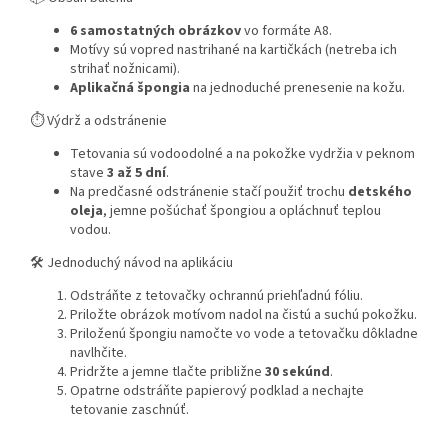
6 samostatných obrázkov
vo formáte A8.
Motívy sú vopred nastrihané na kartičkách (netreba ich
strihať nožnicami).
Aplikačná špongia
na jednoduché prenesenie na kožu.
⏱️ Výdrž a odstránenie
Tetovania sú vodoodolné a na pokožke vydržia v peknom
stave
3 až 5 dní
.
Na predčasné odstránenie stačí použiť trochu
detského
oleja
, jemne pošúchať špongiou a opláchnuť teplou
vodou.
🛠️ Jednoduchý návod na aplikáciu
Odstráňte z tetovačky ochrannú priehľadnú fóliu.
Priložte obrázok motívom nadol na čistú a suchú pokožku.
Priloženú špongiu namočte vo vode a tetovačku dôkladne
navlhčite.
Pridržte a jemne tlačte približne
30 sekúnd
.
Opatrne odstráňte papierový podklad a nechajte
tetovanie zaschnúť.