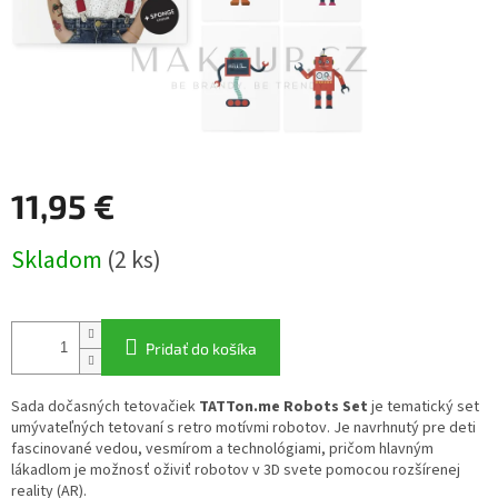
11,95 €
Jednotková
Skladom
(2 ks)
cena:
Pridať do košíka
Sada dočasných tetovačiek
TATTon.me Robots Set
je tematický set
umývateľných tetovaní s retro motívmi robotov. Je navrhnutý pre deti
fascinované vedou, vesmírom a technológiami, pričom hlavným
lákadlom je možnosť oživiť robotov v 3D svete pomocou rozšírenej
reality (AR).