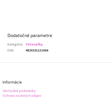
Dodatočné parametre
Kategória
:
Tetovačky
EAN
:
4820191131606
Z
á
p
ä
Informácie
t
Obchodné podmienky
i
Ochrana osobných údajov
e