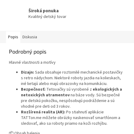
Široká ponuka
Kvalitný detský tovar
Popis
Diskusia
Podrobný popis
Hlavné vlastnosti a motívy
Dizajn:
Sada obsahuje roztomilé mechanické postavičky
s retro nádychom. Niektoré roboty jazdia na kolieskach,
iné lietajú alebo majú obrazovky na komunikáciu.
Bezpečnosť:
Tetovačky sú vyrobené z
ekologických a
netoxických atramentov
na báze vody. Sú bezpečné
pre detskú pokožku, nespôsobujú podráždenie a sú
vhodné pre deti od 3 rokov.
Rozšírená realita (AR):
Po stiahnutí aplikácie
TATTon.me môžete obrázky naskenovať smartfónom a
sledovať, ako sa roboty priamo na koži rozhýbu.
📦 Obsah balenia