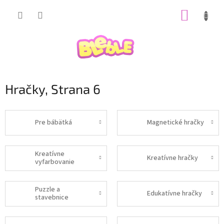
Prejsť
NÁKUP
na
obsah
KOŠÍK
Hračky
, Strana 6
Pre bábätká
Magnetické hračky
Kreatívne
Kreatívne hračky
vyfarbovanie
Puzzle a
Edukatívne hračky
stavebnice