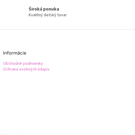
Široká ponuka
Kvalitný detský tovar
Z
á
p
ä
Informácie
t
Obchodné podmienky
i
Ochrana osobných údajov
e